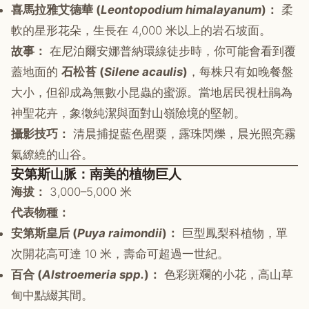
喜馬拉雅艾德華 (
Leontopodium himalayanum
)：
柔
軟的星形花朵，生長在 4,000 米以上的岩石坡面。
故事：
在尼泊爾安娜普納環線徒步時，你可能會看到覆
蓋地面的
石松苔 (
Silene acaulis
)
，每株只有如晚餐盤
大小，但卻成為無數小昆蟲的蜜源。當地居民視杜鵑為
神聖花卉，象徵純潔與面對山嶺險境的堅韌。
攝影技巧：
清晨捕捉藍色罌粟，露珠閃爍，晨光照亮霧
氣繚繞的山谷。
安第斯山脈：南美的植物巨人
海拔：
3,000–5,000 米
代表物種：
安第斯皇后 (
Puya raimondii
)：
巨型鳳梨科植物，單
次開花高可達 10 米，壽命可超過一世紀。
百合 (
Alstroemeria spp.
)：
色彩斑斕的小花，高山草
甸中點綴其間。