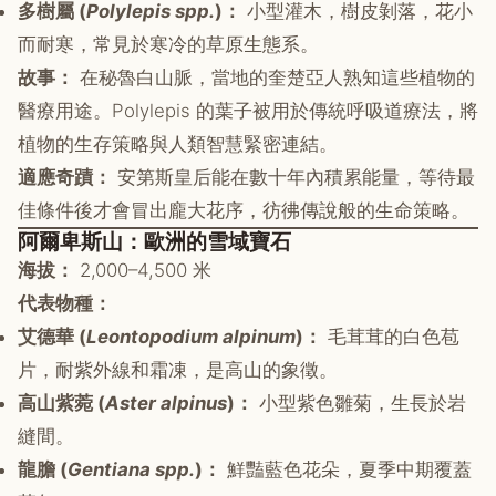
多樹屬 (
Polylepis spp.
)：
小型灌木，樹皮剝落，花小
而耐寒，常見於寒冷的草原生態系。
故事：
在秘魯白山脈，當地的奎楚亞人熟知這些植物的
醫療用途。Polylepis 的葉子被用於傳統呼吸道療法，將
植物的生存策略與人類智慧緊密連結。
適應奇蹟：
安第斯皇后能在數十年內積累能量，等待最
佳條件後才會冒出龐大花序，彷彿傳說般的生命策略。
阿爾卑斯山：歐洲的雪域寶石
海拔：
2,000–4,500 米
代表物種：
艾德華 (
Leontopodium alpinum
)：
毛茸茸的白色苞
片，耐紫外線和霜凍，是高山的象徵。
高山紫菀 (
Aster alpinus
)：
小型紫色雛菊，生長於岩
縫間。
龍膽 (
Gentiana spp.
)：
鮮豔藍色花朵，夏季中期覆蓋