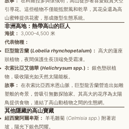
故事：
在科羅拉多與懷俄明，高山徒步者喜愛觀賞天空
引導花。這些植物不僅能抵禦風和乾旱，其花朵還為高
山蜜蜂提供花蜜，形成微型生態系統。
非洲高地：熱帶高山的巨人
海拔：
3,000–4,500 米
代表物種：
巨型龍舌蘭 (
Lobelia rhynchopetalum
)：
高大的蓮座
狀植物，夜間保護生長頂端免受霜凍。
衣索比亞艾德華 (
Helichrysum spp.
)：
銀色墊狀植
物，吸收陽光如天然太陽能板。
故事：
在衣索比亞西米恩山脈，巨型龍舌蘭營造出如雕
塑般的奇景，曾吸引無數探險家。其高大的花序為太陽
鳥提供食物，連結了高山動植物之間的生態網。
其他隱藏的高山寶藏
紐西蘭阿爾卑斯：
羊毛雛菊 (
Celmisia spp.
) 附著岩
坡，陽光下銀色閃耀。