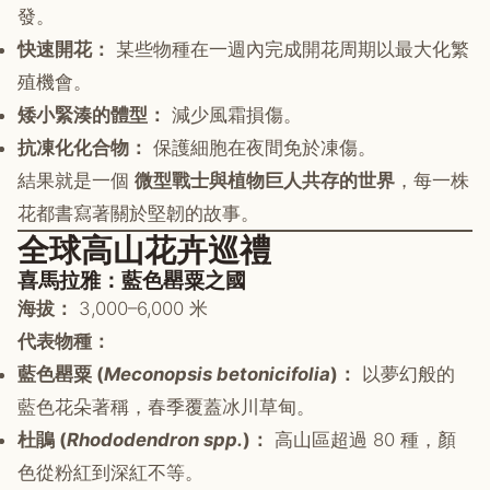
發。
快速開花：
某些物種在一週內完成開花周期以最大化繁
殖機會。
矮小緊湊的體型：
減少風霜損傷。
抗凍化化合物：
保護細胞在夜間免於凍傷。
結果就是一個
微型戰士與植物巨人共存的世界
，每一株
花都書寫著關於堅韌的故事。
全球高山花卉巡禮
喜馬拉雅：藍色罌粟之國
海拔：
3,000–6,000 米
代表物種：
藍色罌粟 (
Meconopsis betonicifolia
)：
以夢幻般的
藍色花朵著稱，春季覆蓋冰川草甸。
杜鵑 (
Rhododendron spp.
)：
高山區超過 80 種，顏
色從粉紅到深紅不等。