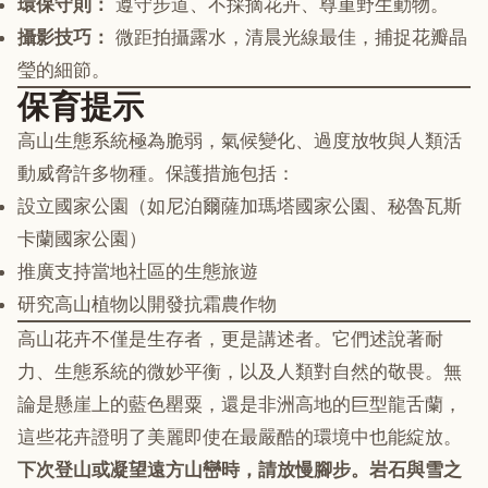
環保守則：
遵守步道、不採摘花卉、尊重野生動物。
攝影技巧：
微距拍攝露水，清晨光線最佳，捕捉花瓣晶
瑩的細節。
保育提示
高山生態系統極為脆弱，氣候變化、過度放牧與人類活
動威脅許多物種。保護措施包括：
設立國家公園（如尼泊爾薩加瑪塔國家公園、秘魯瓦斯
卡蘭國家公園）
推廣支持當地社區的生態旅遊
研究高山植物以開發抗霜農作物
高山花卉不僅是生存者，更是講述者。它們述說著耐
力、生態系統的微妙平衡，以及人類對自然的敬畏。無
論是懸崖上的藍色罌粟，還是非洲高地的巨型龍舌蘭，
這些花卉證明了美麗即使在最嚴酷的環境中也能綻放。
下次登山或凝望遠方山巒時，請放慢腳步。岩石與雪之