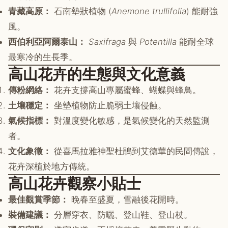
青藏高原：
石南墊狀植物 (
Anemone trullifolia
) 能耐強
風。
西伯利亞阿爾泰山：
Saxifraga
與
Potentilla
能耐全球
最寒冷的生長季。
高山花卉的生態與文化意義
傳粉網絡：
花卉支撐高山專屬蜜蜂、蝴蝶與蜂鳥。
土壤穩定：
坐墊植物防止脆弱土壤侵蝕。
氣候指標：
對溫度變化敏感，是氣候變化的天然監測
者。
文化象徵：
從喜馬拉雅神聖杜鵑到艾德華的民間傳說，
花卉深植於地方傳統。
高山花卉觀察小貼士
最佳觀賞季節：
晚春至盛夏，雪融後花開時。
裝備建議：
分層穿衣、防曬、登山鞋、登山杖。