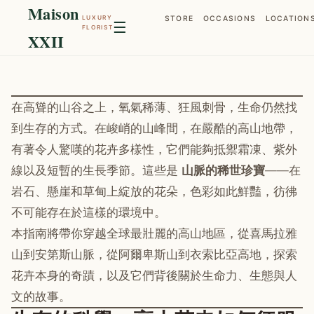
Maison
LUXURY
STORE
OCCASIONS
LOCATION
☰
FLORIST
XXII
在高聳的山谷之上，氧氣稀薄、狂風刺骨，生命仍然找
到生存的方式。在峻峭的山峰間，在嚴酷的高山地帶，
有著令人驚嘆的花卉多樣性，它們能夠抵禦霜凍、紫外
線以及短暫的生長季節。這些是
山脈的稀世珍寶
——在
岩石、懸崖和草甸上綻放的花朵，色彩如此鮮豔，彷彿
不可能存在於這樣的環境中。
本指南將帶你穿越全球最壯麗的高山地區，從喜馬拉雅
山到安第斯山脈，從阿爾卑斯山到衣索比亞高地，探索
花卉本身的奇蹟，以及它們背後關於生命力、生態與人
文的故事。