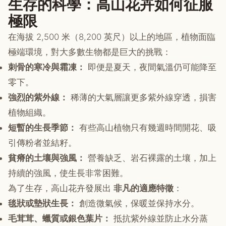
生存的科學：高山花卉如何征服
極限
在海拔 2,500 米（8,200 英尺）以上的地區，植物面臨
極端環境，對大多數生物都是巨大的挑戰：
刺骨的寒冷與霜凍：
即便是夏天，夜間氣溫仍可能降至
零下。
強烈的紫外線：
稀薄的大氣層讓更多紫外線穿透，損害
植物組織。
短暫的生長季節：
有些高山植物只有幾週時間開花、吸
引傳粉者並結籽。
貧瘠的土壤與強風：
營養缺乏、岩石裸露的土壤，加上
持續的強風，使生長非常困難。
為了生存，高山花卉發展出
非凡的適應特徵
：
毯狀或墊狀生長：
創造微氣候，保暖並保持水分。
毛茸茸、蠟質或銀色葉片：
抵抗紫外線並防止水分蒸