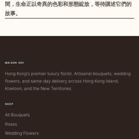
間，生命正以奇異的色彩和形態綻放，等待講述它們的
故事。
MAISON XXII
Hong Kong's premier luxury florist. Artisanal bouquets, wedding
flowers, and same-day delivery across Hong Kong Island,
Kowloon, and the New Territories.
SHOP
All Bouquets
Roses
Wedding Flowers