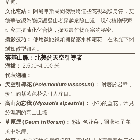
草甸。
文化連結：
阿爾卑斯民間傳說將這些花視為護身符，艾
德華被認為能保護登山者穿越危險山道。現代植物學家
研究其抗凍化化合物，探索農作物耐寒的秘密。
攝影技巧：
使用微距鏡頭捕捉露水和霜花，在陽光下閃
爍如微型銀河。
落基山脈：北美的天空引導者
海拔：
2,500–4,000 米
代表物種：
天空引導花 (
Polemonium viscosum
)：
附著於岩壁，
簇生的紫藍色花朵引人注目。
高山勿忘我 (
Myosotis alpestris
)：
小巧的藍花，常見
於濕潤的高山土壤。
草原煙 (
Geum triflorum
)：
粉紅色花朵，羽狀種子在
風中飄舞。