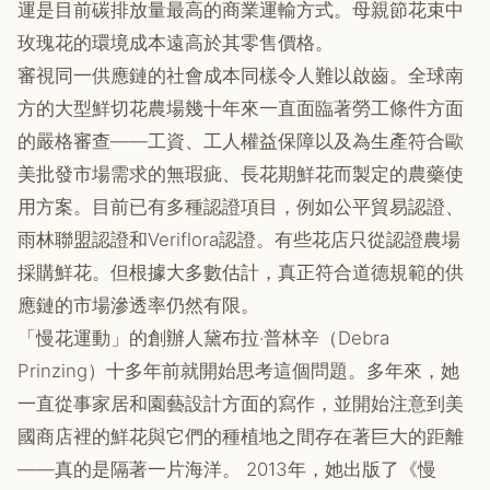
運是目前碳排放量最高的商業運輸方式。母親節花束中
玫瑰花的環境成本遠高於其零售價格。
審視同一供應鏈的社會成本同樣令人難以啟齒。全球南
方的大型鮮切花農場幾十年來一直面臨著勞工條件方面
的嚴格審查——工資、工人權益保障以及為生產符合歐
美批發市場需求的無瑕疵、長花期鮮花而製定的農藥使
用方案。目前已有多種認證項目，例如公平貿易認證、
雨林聯盟認證和Veriflora認證。有些花店只從認證農場
採購鮮花。但根據大多數估計，真正符合道德規範的供
應鏈的市場滲透率仍然有限。
「慢花運動」的創辦人黛布拉‧普林辛（Debra
Prinzing）十多年前就開始思考這個問題。多年來，她
一直從事家居和園藝設計方面的寫作，並開始注意到美
國商店裡的鮮花與它們的種植地之間存在著巨大的距離
——真的是隔著一片海洋。 2013年，她出版了《慢