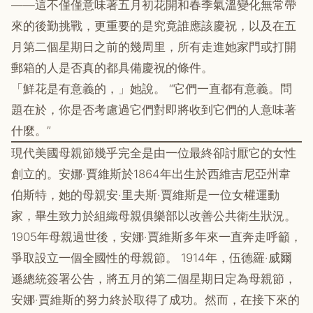
——這不僅僅意味著五月初花開和春季氣溫變化無常帶
來的後勤挑戰，更重要的是究竟誰應該慶祝，以及在五
月第二個星期日之前的幾周里，所有走進她家門或打開
郵箱的人是否真的都具備慶祝的條件。
「鮮花是有意義的，」她說。 “它們一直都有意義。問
題在於，你是否考慮過它們對即將收到它們的人意味著
什麼。”
現代美國母親節幾乎完全是由一位最終卻討厭它的女性
創立的。安娜·賈維斯於1864年出生於西維吉尼亞州韋
伯斯特，她的母親安·里夫斯·賈維斯是一位女權運動
家，畢生致力於組織母親俱樂部以改善公共衛生狀況。
1905年母親過世後，安娜·賈維斯多年來一直奔走呼籲，
爭取設立一個全國性的母親節。 1914年，伍德羅·威爾
遜總統簽署公告，將五月的第二個星期日定為母親節，
安娜·賈維斯的努力終於取得了成功。然而，在接下來的