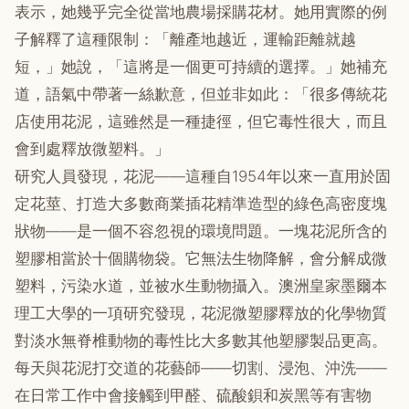
表示，她幾乎完全從當地農場採購花材。她用實際的例
子解釋了這種限制：「離產地越近，運輸距離就越
短，」她說，「這將是一個更可持續的選擇。」她補充
道，語氣中帶著一絲歉意，但並非如此：「很多傳統花
店使用花泥，這雖然是一種捷徑，但它毒性很大，而且
會到處釋放微塑料。」
研究人員發現，花泥——這種自1954年以來一直用於固
定花莖、打造大多數商業插花精準造型的綠色高密度塊
狀物——是一個不容忽視的環境問題。一塊花泥所含的
塑膠相當於十個購物袋。它無法生物降解，會分解成微
塑料，污染水道，並被水生動物攝入。澳洲皇家墨爾本
理工大學的一項研究發現，花泥微塑膠釋放的化學物質
對淡水無脊椎動物的毒性比大多數其他塑膠製品更高。
每天與花泥打交道的花藝師——切割、浸泡、沖洗——
在日常工作中會接觸到甲醛、硫酸鋇和炭黑等有害物