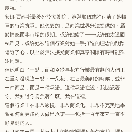
慶祝。”
安娜·賈維斯最後死於療養院，她與那個或許付清了她帳
單的行業抗爭。她想要的，是商業世界無法提供的：屬
於情感而非市場的假期。或許她錯了——或許她太過固
執己見，或許她被這個行業對她一手打造的理念的踐踏
傷透了心，以至於無法接受商業和真摯關懷有時可能殊
途同歸。
但她明白了一點，而如今從事花卉行業最有趣的人們正
在重新發現這一點：一朵花，在它最美好的時候，並非
一件商品，而是一種承諾。這種承諾在說：我惦記著
你。我知道你肩負著什麼。我在這裡。
這個行業正在非常緩慢、非常商業化、非常不完美地學
習如何向更多的人做出承諾——包括一百年來它一直不
願見到的人。
五月的第一周，某家花店的櫥窗裡擺放著勿忘我。擺放