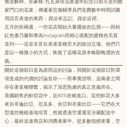
無需解釋。在豪格-扎瓦萊塔流產週年紀念日那天送到她
家門口的花束，傳遞著悲傷輔導員們花費數年時間試圖
用語言表達的東西：
我沒有忘記。我在這裡。
五月的前兩週，一些花店開始大量擺放勿忘我——與粉
紅色康乃馨和專為Instagram而精心搭配的蜜桃色毛茛
並列——這並非意在表達某種宏大的政治立場。他們只
是以一種微小的方式，恢復了這種花原本略顯晦澀的含
義。
關於這個節日是為誰而設的討論，與關於這個節日對環
境造成的代價的討論並存——而事實證明，這兩者之間
存在著某種聯繫，揭示了深思熟慮的真正意義所在。
美國銷售的鮮切花中，近80%依賴進口。這些鮮花大多
來自哥倫比亞、厄瓜多、肯亞和衣索比亞——它們在大
型溫控種植基地培育，然後透過空運運至冷藏配送中
心，最終送達商店和消費者家中。從多數指標來看，空