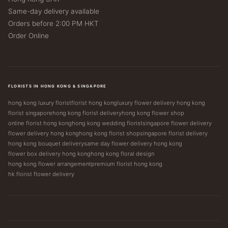
Same-day delivery available
Orders before 2:00 PM HKT
Order Online
FLORISTS IN HONG KONG & SINGAPORE
hong kong luxury florist
florist hong kong
luxury flower delivery hong kong
florist singapore
hong kong florist delivery
hong kong flower shop
online florist hong kong
hong kong wedding florist
singapore flower delivery
flower delivery hong kong
hong kong florist shop
singapore florist delivery
hong kong bouquet delivery
same day flower delivery hong kong
flower box delivery hong kong
hong kong floral design
hong kong flower arrangement
premium florist hong kong
hk florist flower delivery