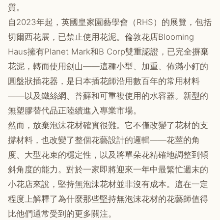
質。
自2023年起，英國皇家園藝學會（RHS）的展覽，包括
切爾西花展，已禁止使用花泥。倫敦花店Blooming
Haus擁有Planet Mark和B Corp雙重認證，已完全摒棄
花泥，轉而使用劍山——這種小型、加重、佈滿小釘的
圓盤狀插花器，是日本插花師沿用數百年的常用材料
——以及鐵絲網、苔蘚和可重複使用的水容器。新型的
無塑膠替代品正陸續進入專業市場。
然而，放棄泡沫花材確實很難。它不僅改變了花材的支
撐材料，也改變了整個花藝設計的邏輯——花莖的角
度、大型花束的穩定性，以及將單朵花精確地調整到傾
斜角度的能力。對於一家即將迎來一年中最繁忙週末的
小花店來說，堅持無泡沫花材並非沒有成本。這在一定
程度上解釋了為什麼那些堅持無泡沫花材的花藝師值得
比他們通常受到的更多關注。