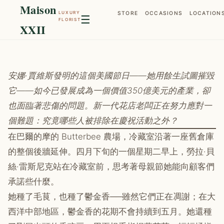
Maison
LUXURY
STORE
OCCASIONS
LOCATION
☰
FLORIST
XXII
安娜·賈維斯發明的這個美國節日——她用餘生試圖摧毀
它——如今已發展成為一個價值350億美元的產業，卻
也面臨著悲傷的問題。新一代花店老闆正在努力應對一
個難題：究竟哪些人被排除在慶祝活動之外？
在巴爾的摩的 Butterbee 農場，冷藏室沿著一座舊倉庫
的整個後牆延伸。四月下旬的一個星期二早上，勞拉·貝
絲·雷斯尼克站在冷藏室前，思考著母親節她能向顧客們
承諾些什麼。
她種了毛茛，也種了鬱金香──雖然它們正在凋謝；在大
西洋中部地區，鬱金香的花期不會持續到五月。她還種