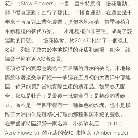
花》（Slow Flowers）一書，書中特意將「慢花運動」
與「慢食運動」進行了類比。 「慢食運動」在過去幾十
年來一直反對工業化農業，提倡本地種植、當季種植和
永續種植的替代方案。 「本地種植而非空運」成為了該
運動的口號。 「慢花協會」於2014年推出了一個線上
名錄，列出了致力於本地採購的花店和農場。如今，該
協會已擁有近700名會員。
這項承諾的實際意義遠比其名稱所暗示的要高。本地採
購意味著接受季節性——承認在五月初的大西洋中部地
區，你只能買到當地實際生產的農產品。如果春天配
合，那就是牡丹；是最後一批鬱金香；是初綻的香豌
豆。而不是一年四季都有十一種顏色的玫瑰。也不是橫
跨三大洲的供應鏈精心打造的那種源源不絕的豐收。
在華盛頓特區經營一家名為「小英畝花店」（Little
Acre Flowers）的花店的安珀·弗拉克（Amber Flack）