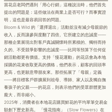
當花店老闆們遇到「用心行銷」這種說法時，他們首先
提出的問題是：這些做法在商業上是否可行？而事實證
明，這也是最容易回答的問題。
Bloom & Wild 的「選擇退出」活動並沒有減少母親節的
收入，反而讓參與度翻了四倍。它所建立的忠誠度——
那種企業展現出對客戶真誠關懷時所累積的、獨特而持
久的、不受競爭影響的忠誠度——比同等預算下任何促
銷活動都更有價值。支持「慢花運動」的花店會為本地
採購的花束收取更高的價格，他們表示，顧客的回頭率
更高，也更願意帶朋友來。那些拓展了「母親」定義
——將目標客戶群擴展到祖母、導師、家人以及獨自撫
養孩子的父親——的花店，則表示他們的受眾群體更加
龐大，而非縮小。
2025年，消費者在本地花店購買鮮花的平均單筆交易金
額創下歷史新高。 「慢花指南」（Slow Flowers）在