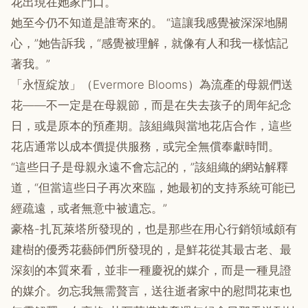
花出現在她家門口。
她至今仍不知道是誰寄來的。 “這讓我感覺被深深地關
心，”她告訴我，“感覺被理解，就像有人和我一樣惦記
著我。”
「永恆綻放」（Evermore Blooms）為流產的母親們送
花——不一定是在母親節，而是在失去孩子的周年紀念
日，或是原本的預產期。該組織與當地花店合作，這些
花店通常以成本價提供服務，或完全無償奉獻時間。
“這些日子是母親永遠不會忘記的，”該組織的網站解釋
道，“但當這些日子再次來臨，她最初的支持系統可能已
經疏遠，或者無意中被遺忘。”
豪格-扎瓦萊塔所發現的，也是那些在用心行銷領域頗有
建樹的優秀花藝師們所發現的，是鮮花從其最古老、最
深刻的本質來看，並非一種慶祝的媒介，而是一種見證
的媒介。勿忘我無需贅言，送往逝者家中的慰問花束也