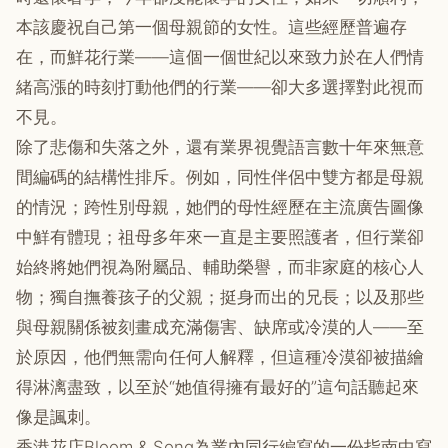
本該慶祝自己第一個母親節的女性。這些經歷普遍存
在，而鮮花行業——這個一個世紀以來致力於在人們情
緒高漲的時刻打動他們的行業——卻大多選擇對此視而
不見。
除了悲傷和失落之外，還有業界視覺語言數十年來無意
間編碼的結構性排斥。例如，同性伴侶中雙方都是母親
的情況；跨性別母親，她們的母性經歷在主流廣告圖像
中鮮有體現；祖母多年來一直是主要照護者，但行業卻
始終將她們視為附屬品、輔助榮譽，而非家庭的核心人
物；獨自撫養孩子的父親；挺身而出的兄長；以及那些
與母親關係被刻畫成充滿傷害、缺席或冷漠的人——至
於原因，他們無需向任何人解釋，但這種冷漠卻被描繪
得淋漓盡致，以至於“她值得擁有最好的”這句話聽起來
像是諷刺。
香港花店Bloom & Song為業內同行編寫的一份指南中寫