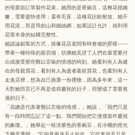
的母親節訂單製作花束。她用的是香豌豆，這種花很嬌
嫩，需要盡快使用；還有毛茛，這種花比較耐放。她不
用花泥，而是用劍山和鐵絲網，如果設計允許，就利用
花莖本身的結構完整性。
她談論顧客的方式，就像花店老闆有時會做的那樣——
帶著一種特殊的親切感，彷彿她見證了人們在最需要付
出或接受那些難以言喻的情感的時刻。她看到有人為健
在的母親買花，看到有人為逝者墓前買花，也看到有人
走進店裡，想為自己挑選一份禮物，因為多年來，這一
天對她而言已不再是值得慶祝的日子，而變成了需要熬
過的日子。
「花總是代表著難以言喻的情感，」她說，「我們只是
有一段時間忘記了這一點。我們開始把它僅僅當作慶祝
的象徵。」她舉起一枝淡紫色的香豌豆，在冷櫃的燈光
下幾乎透明。 “它的意義遠不止於此。它從來就不只是