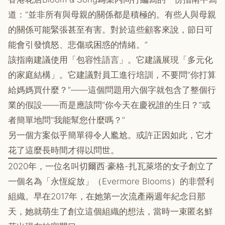
道：“並非所有與母親的關係都是積極的。有些人與母親
的關係可能​​緊張甚至有害。對於這些顧客來說，節日可
能會引發憤怒、悲傷或困惑的情緒。”
該指南建議使用「包容性語言」。它建議展現「多元化
的家庭結構」。它建議對員工進行培訓，不要問“你打算
給媽媽買什麼？”——這個問題用六個字就包含了整個行
業的假設——而是應該問“你今天在慶祝誰的生日？”或
者簡單地問“我能幫您什麼嗎？”
另一個方案似乎簡單得令人尷尬。或許正因如此，它才
花了這麼長時間才得以問世。
2020年，一位名叫切爾西·豪格-扎瓦萊塔的女子創立了
一個名為「永恆綻放」（Evermore Blooms）的非營利
組織。早在2017年，在她第一次流產兩週年紀念日那
天，她就萌生了創立這個組織的想法，當時一束匿名鮮