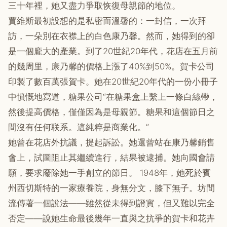
三十年裡，她又盡力爭取恢復母親節的地位。
賈維斯最初設想的是私密而溫馨的：一封信，一次拜
訪，一朵別在衣襟上的白色康乃馨。然而，她得到的卻
是一個龐大的產業。到了20世紀20年代，花店在五月前
的幾周里，康乃馨的價格上漲了40%到50%。賀卡公司
印製了數百萬張賀卡。她在20世紀20年代的一份小冊子
中憤慨地寫道，糖果公司“在糖果盒上繫上一條白絲帶，
然後提高價格，僅僅因為是母親節。糖果和這個節日之
間沒有任何联系。這純粹是商業化。”
她曾在花店外抗議，提起訴訟。她還曾站在康乃馨銷售
會上，試圖阻止其繼續進行，結果被逮捕。她向國會請
願，要求廢除她一手創立的節日。 1948年，她死於賓
州西切斯特的一家療養院，身無分文，膝下無子。坊間
流傳著一個說法——雖然從未得到證實，但又難以完全
否定——說她生命最後幾年一直與之抗爭的賀卡和花卉