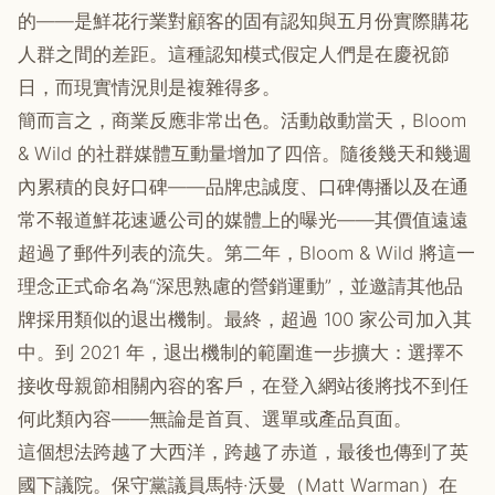
的——是鮮花行業對顧客的固有認知與五月份實際購花
人群之間的差距。這種認知模式假定人們是在慶祝節
日，而現實情況則是複雜得多。
簡而言之，商業反應非常出色。活動啟動當天，Bloom
& Wild 的社群媒體互動量增加了四倍。隨後幾天和幾週
內累積的良好口碑——品牌忠誠度、口碑傳播以及在通
常不報道鮮花速遞公司的媒體上的曝光——其價值遠遠
超過了郵件列表的流失。第二年，Bloom & Wild 將這一
理念正式命名為“深思熟慮的營銷運動”，並邀請其他品
牌採用類似的退出機制。最終，超過 100 家公司加入其
中。到 2021 年，退出機制的範圍進一步擴大：選擇不
接收母親節相關內容的客戶，在登入網站後將找不到任
何此類內容——無論是首頁、選單或產品頁面。
這個想法跨越了大西洋，跨越了赤道，最後也傳到了英
國下議院。保守黨議員馬特·沃曼（Matt Warman）在