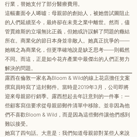
行業，替她支付了部分醫療費用。
這幅畫面令人唏噓：母親節的創始人，被她曾試圖阻止
的人們延續至今，最終卻在未竟之業中離世。然而，儘
管賈維斯的立場無比正義，但她或許誤解了問題的癥結
所在。商業化的節日本身並非敵人。她真正抗爭的——
她稱之為商業化，但更準確地說是缺乏思考——則截然
不同。而這，正是如今花卉產業中最傑出的人們正努力
解決的問題。
露西在倫敦一家名為Bloom & Wild的線上花店擔任文案
撰寫員時寫了這封郵件。當時是2019年3月，公司即將
迎來母親節行銷季。露西想起去年註意到的一件事：一
些顧客寫信要求從母親節郵件清單中移除。並非因為他
們不喜歡Bloom & Wild，而是因為這些郵件讓他們感到
難以接受。
她寫了四句話。大意是：我們知道母親節對某些人來說