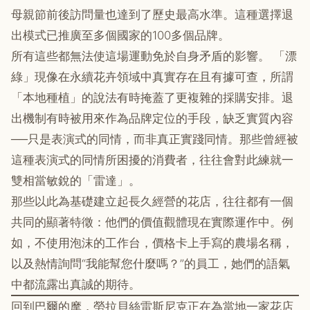
母親節前後訪問量也達到了歷史最高水準。這種選擇退
出模式已推廣至多個國家的100多個品牌。
所有這些都無法使這場運動免於自身矛盾的影響。 「漂
綠」現像在永續花卉領域中真實存在且有據可查，所謂
「本地種植」的說法有時掩蓋了更複雜的採購安排。退
出機制有時被用來作為品牌定位的手段，缺乏實質內容
──只是表演式的同情，而非真正實踐同情。那些曾經被
這種表演式的同情所困擾的消費者，往往會對此練就一
雙相當敏銳的「雷達」。
那些以此為基礎建立起長久經營的花店，往往都有一個
共同的顯著特徵：他們的價值觀體現在實際運作中。例
如，不使用泡沫的工作台，價格卡上手寫的農場名稱，
以及熱情詢問“我能幫您什麼嗎？”的員工，她們的語氣
中都流露出真誠的期待。
回到巴爾的摩，勞拉貝絲雷斯尼克正在為當地一家花店