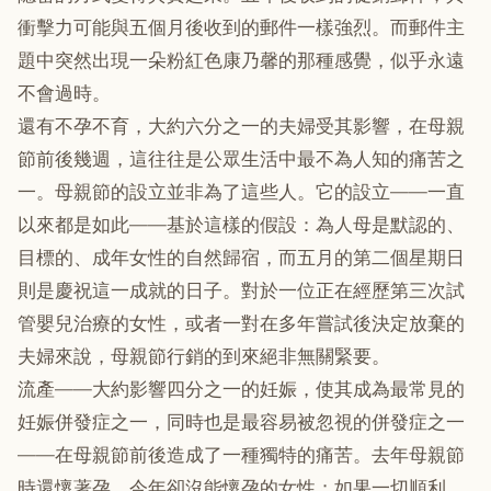
衝擊力可能與五個月後收到的郵件一樣強烈。而郵件主
題中突然出現一朵粉紅色康乃馨的那種感覺，似乎永遠
不會過時。
還有不孕不育，大約六分之一的夫婦受其影響，在母親
節前後幾週，這往往是公眾生活中最不為人知的痛苦之
一。母親節的設立並非為了這些人。它的設立——一直
以來都是如此——基於這樣的假設：為人母是默認的、
目標的、成年女性的自然歸宿，而五月的第二個星期日
則是慶祝這一成就的日子。對於一位正在經歷第三次試
管嬰兒治療的女性，或者一對在多年嘗試後決定放棄的
夫婦來說，母親節行銷的到來絕非無關緊要。
流產——大約影響四分之一的妊娠，使其成為最常見的
妊娠併發症之一，同時也是最容易被忽視的併發症之一
——在母親節前後造成了一種獨特的痛苦。去年母親節
時還懷著孕，今年卻沒能懷孕的女性；如果一切順利，