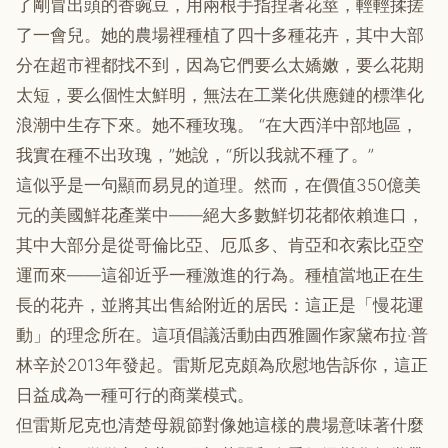
了剛冒出頭的香豌豆，用兩根手指捏著花莖，輕輕揉搓
了一會兒。她的農場裡種植了四十多種花卉，其中大部
分在超市裡都找不到，因為它們要么太嬌嫩，要么花期
太短，要么個性太鮮明，無法在工業化供應鏈的標準化
浪潮中生存下來。她不種玫瑰。 “在大西洋中部地區，
我實在種不出玫瑰，”她說，“所以我就不種了。”
這似乎是一句顯而易見的道理。然而，在價值350億美
元的美國鮮花產業中——絕大多數鮮切花都依賴進口，
其中大部分是從哥倫比亞、厄瓜多、肯亞和衣索比亞空
運而來——這卻近乎一種激進的行為。種植當地正在生
長的花卉，並將其出售給附近的居民：這正是「慢花運
動」的理念所在。這項倡議活動由西雅圖作家黛布拉‧普
林辛於2013年發起。雷斯尼克頗為欣慰地告訴你，這正
日益成為一種可行的商業模式。
但雷斯尼克也清楚母親節對像她這樣的農場意味著什麼