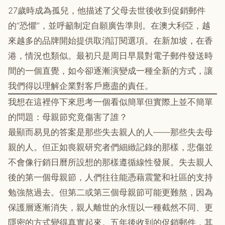
27歲時成為孤兒，他描述了父母去世後收到促銷郵件
的“恐懼”，並呼籲制定自願廣告準則。在澳大利亞，越
來越多的品牌開始提供取消訂閱選項。在新加坡，在香
港，情況也類似。最初只是周日早晨對電子郵件發送時
間的一個直覺，如今卻逐漸演變成一種全新的方式，讓
我們得以理解企業對客戶應盡的責任。
我想在這裡停下來思考一個看似簡單但實際上並不簡單
的問題：母親節究竟傷害了誰？
最顯而易見的答案是那些失去親人的人——那些失去母
親的人。但正如喪親研究者們細緻記錄的那樣，悲傷並
不會像行銷日曆所設想的那樣遵循線性發展。失去親人
後的第一個母親節，人們往往能憑藉震驚和社區的支持
勉強熬過去。但第二或第三個母親節可能更難熬，因為
保護層逐漸消失，親人離世的永恆以一種截然不同、更
隱密的方式變得真實起來。五年後收到的促銷郵件，其