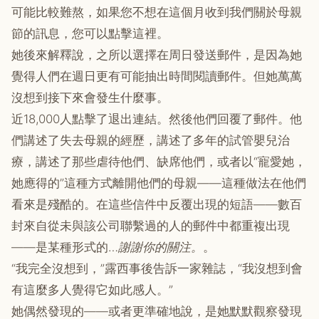
可能比較難熬，如果您不想在這個月收到我們關於母親
節的訊息，您可以點擊這裡。
她後來解釋說，之所以選擇在周日發送郵件，是因為她
覺得人們在週日更有可能抽出時間閱讀郵件。但她萬萬
沒想到接下來會發生什麼事。
近18,000人點擊了退出連結。然後他們回覆了郵件。他
們講述了失去母親的經歷，講述了多年的試管嬰兒治
療，講述了那些虐待他們、缺席他們，或者以“寵愛她，
她應得的”這種方式離開他們的母親——這種做法在他們
看來是殘酷的。在這些信件中反覆出現的短語——數百
封來自從未與該公司聯繫過的人的郵件中都重複出現
——是某種形式的…
謝謝你的關注。
。
“我完全沒想到，”露西事後告訴一家雜誌，“我沒想到會
有這麼多人覺得它如此感人。”
她偶然發現的——或者更準確地說，是她默默觀察發現