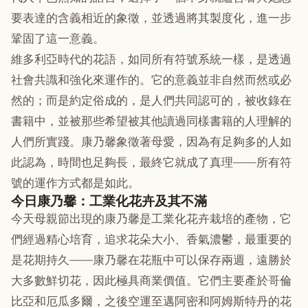
要表達的含義相近的象徵，並透過將其製度化，進一步
鞏固了這一意義。
維多利亞時代的花語，如同所有符號系統一樣，是透過
社會共識和強化來運作的。它的意義並非自然而然或必
然的；而是約定俗成的，是人們共同認可的，被收錄在
書籍中，並被那些希望被其他讀過同樣書籍的人理解的
人們所實踐。康乃馨象徵著母愛，因為有足夠多的人如
此認為，時間也足夠長，最終它就成了真理——所有符
號的運作方式都是如此。
今日康乃馨：工業化花卉及其不滿
今天母親節出現的康乃馨是工業化花卉栽培的產物，它
們經過精心培育，追求花朵大小、香氣濃鬱，最重要的
是花期持久——康乃馨在花瓶中可以保存兩週，遠勝於
大多數鮮切花，因此極具商業價值。它們主要產於哥倫
比亞和厄瓜多爾，之後空運至邁阿密和阿姆斯特丹的花