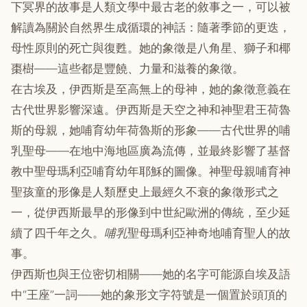
下冥界的故事是人類文學中最古老的敘事之一，可以被
解讀為關於自然界生成循環的神話：隨著季節的更迭，
母性原則的死亡與復甦。她的象徵是八角星、獅子和椰
棗樹——這些都是豐饒、力量和滋養的象徵。
在古埃及，伊西斯是至高無上的母神，她的象徵意義在
古代世界影響深遠。伊西斯是天空之神和神聖君王荷魯
斯的母親，她哺育幼年荷魯斯的形象——古代世界的哺
乳聖母——在地中海地區廣為流傳，並最終影響了基督
教中聖母瑪利亞哺育幼年耶穌的圖像。神聖母親哺育神
聖孩童的形像是人類歷史上最經久不衰的象徵形式之
一，從伊西斯最早的形像到中世紀歐洲的傳統，至少延
續了四千年之久。
哺乳
聖母瑪利亞神奇地哺育聖人的故
事。
伊西斯也與王位密切相關——她的名字可能源自埃及語
中“王座”一詞——她的象形文字符號是一個置於頭頂的