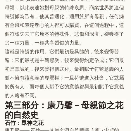
母親，以此表達她對母親的特殊哀思。商業世界將這個
符號據為己有，使其普適化，適用於所有母親，任何擁
有金錢和表達孝心的人都可以購買。在這個過程中，這
個符號失去了它原本的特殊性、悲傷和深度，卻獲得了
另一種力量，一種共享習俗的力量。
這就是符號的作用。它們最初是具體的，後來變得普
遍；它們最初是主觀感受，後來變得約定俗成；它們最
初是真誠的，後來變得儀式化。最初賦予符號意義的人
並不擁有該意義的專屬權；一旦符號進入社會，它就屬
於所有人，而每個人賦予它的意義都與最初賦予它意義
的人略有不同。
第三部分：康乃馨－母親節之花
的自然史
石竹：眾神之花
康乃馨——
石竹
——其屬名源自希臘語
上帝
（宙斯的，