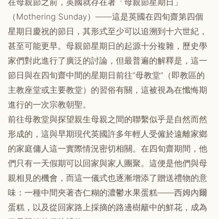
在母親節之前，英國就存在著「母親節星期日」
（Mothering Sunday）——這是英國在四旬齋第四個
星期日慶祝的節日，其形式至少可以追溯到十六世紀，
甚至可能更早。母親節星期日的起源十分複雜，歷史學
家們對此進行了廣泛的討論，但最普遍的解釋是，這一
節日與在四旬齋中間的星期日前往“母教堂”（即教區的
主教座堂或主要教堂）的習俗有關，這被視為在懺悔期
進行的一次宗教朝聖。
前往母教堂與探望親生母親之間的聯繫似乎是自然而然
形成的，這與早期現代英國許多年輕人受僱於遠離家鄉
的家庭傭人這一實際情況密切相關。在四旬齋期間，他
們只有一天假期可以回家與家人團聚。這便是他們與母
親相見的機會，而這一儀式也逐漸增添了贈送禮物的意
味：一種中間夾著杏仁糊的濃鬱水果蛋糕——西姆內爾
蛋糕，以及從回家路上採摘的路邊樹籬中的鮮花，成為