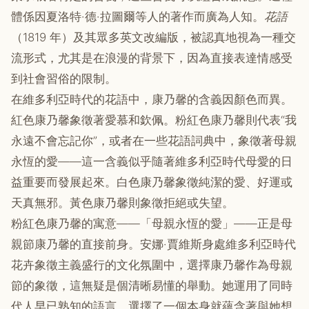
體係因夏洛特·德·拉圖爾等人的著作而廣為人知。
花語
（1819 年）及其眾多英文改編版，被認真地視為一種交
流形式，尤其是在浪漫的背景下，因為直接表達情感受
到社會習俗的限制。
在維多利亞時代的花語中，康乃馨的含義因顏色而異。
紅色康乃馨象徵著愛慕和欽佩。粉紅色康乃馨則代表“我
永遠不會忘記你”，或者在一些花語詞典中，象徵著母親
永恆的愛——這一含義似乎隨著維多利亞時代母愛的日
益重要而發展起來。白色康乃馨象徵純潔的愛、好運或
天真無邪。黃色康乃馨則象徵拒絕或失望。
粉紅色康乃馨的寓意——「母親永恆的愛」——正是母
親節康乃馨的直接前身。安娜·賈維斯身處維多利亞時代
花卉象徵主義盛行的文化氛圍中，選擇康乃馨作為母親
節的象徵，這無疑是個清晰易懂的舉動。她運用了同時
代人早已熟知的語言，選擇了一個本身就蘊含著與她想