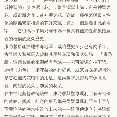
或神聖的）
安東尼
（花）：從字源學上講，它是神聖之
花，或宙斯之花，或神聖之花。對於一種後來與最人性
化的關係緊密相連的花卉來說，這是一個意義非凡的名
字——它也揭示了康乃馨作為一種具有儀式性和象徵意
義的植物的悠久歷史。
康乃馨原產於地中海地區，栽培歷史至少已有兩千年。
古希臘人和羅馬人曾將其用於花環和儀式裝飾。 「康乃
馨」這個名稱的來源尚有爭議——它可能源自拉丁語。
肉體
（肉色），指花朵的肉粉紅色，或來自
加冕禮
指的
是它在儀式花環中的用途。這兩種字源都具有像徵意
義：肉體的花朵，加冕的花朵。
在中世紀基督教傳統中，康乃馨與聖母瑪利亞有著特殊
的連結。據說，紅色的康乃馨是從聖母瑪利亞在十字架
下哭泣時的淚水中綻放出來的——這個傳說立刻將這種