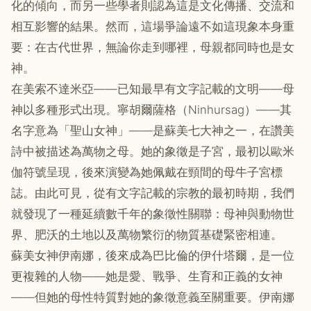
化的傾向，而另一些學者則認為這是文化傳播、交流和
相互影響的結果。然而，這場爭論遠不如這現象本身重
要：在古代世界，無論你走到哪裡，母親都同時也是女
神。
在美索不達米亞——已知最早有文字記載的文明——母
神以多種形式出現。寧胡爾薩格（Ninhursag）——其
名字意為「聖山女神」——是蘇美七大神之一，在讚美
詩中被描述為萬物之母。她的象徵是子宮，最初以歐米
伽符號呈現，後來演變為她佩戴在頸間的母牛子宮標
誌。由此可見，從有文字記載的宗教的最初時期，我們
就發現了一種延續數千年的象徵性關聯：母神與動物世
界、肥沃的土地以及萬物繁衍的物質基礎緊密相連。
蘇美女神伊南娜，後來成為巴比倫的伊什塔爾，是一位
更複雜的人物——她是愛、戰爭、生育和正義的女神
——但她的母性特質對她的象徵意義至關重要。伊南娜