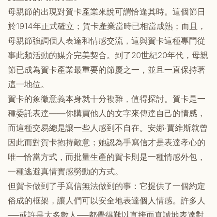
母親節的出現對賀卡產業來說可謂恰逢其時。這個節日
於1914年正式確立；賀卡產業當時已相當成熟；而且，
母親節強調個人表達和情感交流，這與賀卡這種專門從
事此類活動的媒介完美契合。到了20世紀20年代，母親
節已成為賀卡產業最重要的節慶之一，並且一直保持著
這一地位。
賀卡的象徵意義本身就十分複雜，值得探討。賀卡是一
種委託表達——你購買他人的文字來傳達自己的情感，
而這種交易總是讓一些人感到不自在。安娜·賈維斯就曾
因此而對賀卡抱持敵意；她認為手寫信才是表達孝心的
唯一恰當方式，而批量生產的賀卡則是一種情感外包，
一種逃避真情實感勞動的方式。
但賀卡做到了手寫信無法做到的事：它提供了一個約定
俗成的框架，讓人們可以安全地表達個人情感。許多人
──或許是大多數人──都覺得難以直接而真誠地表達對