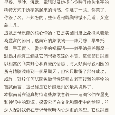
早餐、爭吵、沉默、電話以及她擔心你時呼喚你名字的
獨特方式中所積累起來的情感。你選了一張。你買了。
你簽了名。不知怎的，整個過程既顯得微不足道，又意
義非凡。
這就是母親節的核心悖論：它是美國日曆上象徵意義最
為豐富的節日，然而它的象徵物——康乃馨、早餐托
盤、手工賀卡、燙金字的祝福語——似乎總是差那麼一
點點才能真正觸及它們想要表達的本質。這個節日試圖
以相當的商業野心和真誠的情感，將人類與母親相關的
所有體驗濃縮到一個星期天，但它只取得了部分成功。
或許，對於任何試圖象徵母性這種古老而複雜的事物的
嘗試而言，這已經是它所能達到的最高境界了。
本指南旨在認真對待這些象徵意義——追溯它們在歷史
和神話中的淵源，探索它們在文化和藝術中的體現，並
深入探討我們在尋求母親時內心深處的渴望。它也試圖