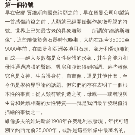
第一個符號
早在安娜·賈維斯向國會請願之前，早在賀曼公司印製第
一首感傷詩篇之前，人類就已經開始製作象徵母親的符
號。世界上已知最古老的具象雕塑——所謂的“維納斯雕
像”，這些雕像於舊石器時代晚期，大約在距今35000至
9000年前，在歐洲和亞洲各地用石頭、象牙和骨頭雕刻
而成——絕大多數都是女性身體的形象，其生育能力和
母性通過誇張的臀部、乳房和腹部得到強調。這些雕像
究竟是女神、生育護身符、自畫像，還是其他什麼，至
今仍是學術界爭論的話題。但它們的存在表明了一個根
本性的事實：從人類符號創造之初，母親——或者說與
生育和延續相關的女性特質——就是我們最早發現值得
描繪的事物之一。
維倫多夫的維納斯於1908年在奧地利被發現，年代可追
溯至約西元前25,000年，或許是這些雕像中最著名的。