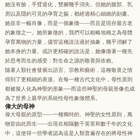
她沒有臉，手臂退化，雙腳幾乎消失。但她的腹部、乳
房以及隱約可見的孕育之軀，都經過精心細緻的刻畫。
她並非一幅肖像，而是一個象徵——而且是現存最古老
的象徵之一。她所象徵的，我們可以粗略地稱之為母體
孕育萬物的力量，儘管這種說法過於抽象，幾乎消解了
她本身的力量。或許更精確的說法是，她像徵著一種先
於思考而生的感受：對生命之源的敬畏與依賴。
隨著人類社會發展出語言、宗教和藝術，這種敬畏之情
得到了更精細的表達。在每一種古代文化中，母性原則
都被擬人化為神聖的形象──而這些神聖的母親形像也成
為了世界上最早的系統性母性象徵體系。
偉大的母神
偉大母親的原型——一種獨特的、神聖的女性原則，萬
物皆由此而生——出現在相隔數千英里和數千年的文化
中，這使得一些學者認為這是人類普遍存在的將母性神