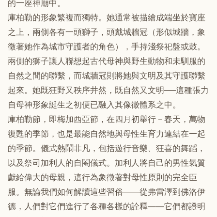
的一座神廟中。
庫柏勒的形象繁複而獨特。她通常被描繪成端坐於寶座
之上，兩側各有一頭獅子，頭戴城牆冠（形似城牆，象
徵著她作為城市守護者的角色），手持淺祭祀盤或鼓。
兩側的獅子讓人聯想起古代母神與野生動物和未馴服的
自然之間的聯繫，而城牆冠則將她與文明及其守護聯繫
起來。她既狂野又秩序井然，既自然又文明──這種張力
自母神形象誕生之初便已融入其像徵體系之中。
庫柏勒節，即梅加西亞節，在四月初舉行－春天，萬物
復甦的季節，也是最能自然地與母性生育力連結在一起
的季節。儀式熱鬧非凡，包括遊行音樂、狂喜的舞蹈，
以及祭司加利人的自閹儀式。加利人將自己的男性氣質
獻給偉大的母親，這行為象徵著對母性原則的完全臣
服。無論我們如何解讀這些習俗——從弗雷澤到佛洛伊
德，人們對它們進行了各種各樣的詮釋——它們都證明