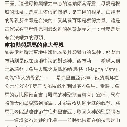
王座。這種母神與權力中心的連結頗具深意：母親是權
威的源泉，是君王依偎的懷抱，是主權的根基。由神聖
的母親所生即是合法的；受其養育即是獲得力量。這是
古代宗教中母性原則最深刻的象徵意義之一：母親是所
有合法權力的源頭。
庫柏勒與羅馬的偉大母親
如果伊西斯是東地中海地區最具影響力的母神，那麼西
布莉則是她在西地中海的對應神。西布莉——希臘人稱
之為瑞亞，羅馬人稱之為瑪格納·瑪特（Magna Mater，
意為“偉大的母親”）——是弗里吉亞女神，她的崇拜在
公元前204年第二次佈匿戰爭期間傳入羅馬。當時，羅
馬的西比爾預言書（羅馬的神聖預言寶庫）宣稱，只有
將偉大的母親請到羅馬，才能贏得與迦太基的戰爭。羅
馬元老院派遣使節前往弗里吉亞，取回女神的聖黑隕石
——這塊隕石是她的化身——並將她供奉在帕拉蒂尼山