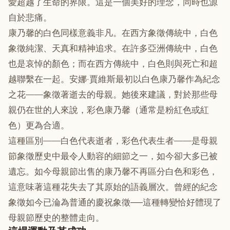
愛超越了生命的界限。這是一個美好的理念，同時也源
自於悲痛。
康乃馨的白色同樣意義非凡。在西方象徵傳統中，白色
象徵純潔、天真和精神追求。在許多亞洲傳統中，白色
也是哀悼的顏色；而在西方傳統中，白色則與死亡和超
越聯繫在一起。安娜·賈維斯最初以白色康乃馨作為紀念
之花——象徵著逝去的母親。她後來建議，對於那些母
親仍在世的人來說，彩色康乃馨（通常是粉紅色或紅
色）更為合適。
這種區別——白色代表逝者，彩色代表生者——是母親
節象徵歷史中最令人動容的細節之一，如今卻大多已被
遺忘。如今母親節出售的康乃馨不再區分白色和彩色，
這意味著這種花失去了其原始的語義層次。曾經的紀念
象徵如今已淪為普通的慶祝象徵──這種轉變恰好體現了
母親節歷史的整體走向。