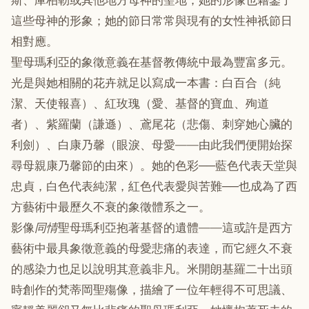
斯、庫柏勒或其他地方母神的聖地；她的形像也藉鑒了
這些母神的形象；她的節日常常與現有的女性神祇節日
相對應。
聖母瑪利亞的象徵意義在基督教傳統中最為豐富多元。
光是與她相關的花卉就足以寫成一本書：白百合（純
潔、天使報喜）、紅玫瑰（愛、基督的寶血、殉道
者）、紫羅蘭（謙遜）、鳶尾花（悲傷、刺穿她心臟的
利劍）、白康乃馨（眼淚、母愛——由此我們便開始探
尋母親康乃馨節的由來）。她的色彩──藍色代表天堂與
忠貞，白色代表純潔，紅色代表愛與苦難──也成為了西
方藝術中最歷久不衰的象徵體系之一。
影像
同情
聖母瑪利亞抱著基督的遺體——這或許是西方
藝術中最具象徵意義的母愛悲痛的表達，而它經久不衰
的感染力也足以說明其意義非凡。米開朗基羅二十出頭
時創作的梵蒂岡聖殤像，描繪了一位年輕得不可思議、