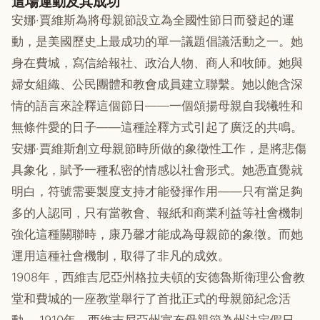
這場運動及其成功
安娜·賈維斯為將母親節設立為全國性節日而發起的運
動，是美國歷史上最成功的單一議題倡議活動之一。她
身在費城，寫信給報社、政治人物、商人和牧師。她與
婦女組織、公民團體和教會成員建立聯繫。她以飽含深
情的語言來詮釋這個節日——一個頌揚母親自我犧牲和
無條件愛的日子——這種詮釋方式引起了廣泛的共鳴。
安娜·賈維斯創立母親節時所做的象徵性工作，是將悲傷
具象化，賦予一種私密的情感以社會形式。她憑直覺就
明白，符號需要製度支持才能發揮作用——只有當足夠
多的人認同，只有當教會、報紙和商業利益等社會機制
強化這種關聯時，康乃馨才能成為母親節的象徵。而她
運用這種社會機制，取得了非凡的成效。
1908年，西維吉尼亞州格拉夫頓的安德魯斯衛理公會教
堂和費城的一座教堂舉行了首批正式的母親節紀念活