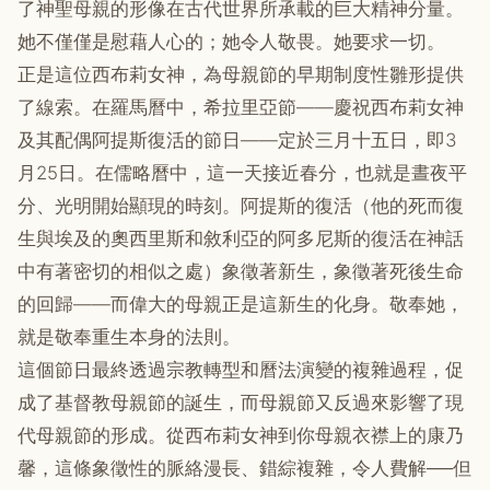
了神聖母親的形像在古代世界所承載的巨大精神分量。
她不僅僅是慰藉人心的；她令人敬畏。她要求一切。
正是這位西布莉女神，為母親節的早期制度性雛形提供
了線索。在羅馬曆中，希拉里亞節——慶祝西布莉女神
及其配偶阿提斯復活的節日——定於三月十五日，即3
月25日。在儒略曆中，這一天接近春分，也就是晝夜平
分、光明開始顯現的時刻。阿提斯的復活（他的死而復
生與埃及的奧西里斯和敘利亞的阿多尼斯的復活在神話
中有著密切的相似之處）象徵著新生，象徵著死後生命
的回歸——而偉大的母親正是這新生的化身。敬奉她，
就是敬奉重生本身的法則。
這個節日最終透過宗教轉型和曆法演變的複雜過程，促
成了基督教母親節的誕生，而母親節又反過來影響了現
代母親節的形成。從西布莉女神到你母親衣襟上的康乃
馨，這條象徵性的脈絡漫長、錯綜複雜，令人費解──但