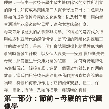
理解，一個由一位後來畢生致力於廢除它的女性所創立
的節日，如何成為美國第二大賀卡寄送節日；白色康乃
馨如何成為哀悼母親的文化象徵；以及我們用一周內就
會凋謝的花朵來慶祝母愛，這究竟意味著什麼。
母親節象徵意義的故事並非簡單。它講述的是古代女神
與維多利亞時代的感傷情懷，是悲傷的商業化與照顧工
作的政治博弈，是當一個社會試圖頌揚其結構性低估的
事物時會發生什麼，以及個人喪失——安娜·賈維斯失去
母親，那份催生千朵康乃馨的悲痛——如何奇特地轉化
為集體儀式。歸根究底，這是一個關於符號如何作用的
故事：當我們用符號來表達那些我們無法直接言說的事
物時，符號如何發揮作用；它們如何安慰、扭曲、保
存、簡化，有時，又如何揭示一種隱晦的真相。
第一部分：節前－母親的古代圖
像學