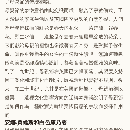
了母親節的傳統禮物。
母親節的象徵意義由此交織而成，融合了宗教儀式、工
人階級的家庭生活以及英國四季更迭的自然景觀。人們
為母親們採摘的鮮花是春天的花朵——紫羅蘭、報春
花、野生水仙——這些是冬去春來後最早綻放的花朵，
它們獻給母親的禮物也像徵著春天本身，是對賦予你生
命、讓你重獲新生的女性的一份新生饋贈。無論這種象
徵意義是否經過精心設計，都蘊含著相當優雅的意味。
到了十九世紀，母親節在英國已大幅衰落，其製度支持
因工業化和城市化而削弱，慶祝活動也變得不規則。後
來，在二十世紀，尤其是在美國的影響下，母親節得以
復興——這種文化影響方向的逆轉本身就說明了母親節
是如何作為一種軟實力輸出美國情感的手段而發揮作用
的。
安娜·賈維斯和白色康乃馨