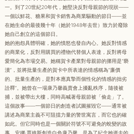
一。到了20世紀20年代，她堅決反對母親節的現狀——
一個以鮮花、糖果和賀卡銷售為商業驅動的節日——並
在她生命的最後幾十年（她於1948年去世）致力於廢除
她自己創立的這個節日。
她的抱怨具體明確，她的憤怒也發自內心。她反對情感
的商業化，反對用購買的禮物代替個人表達，反對將母
愛簡化為市場交易。她稱賀卡產業對母親節的挪用是“褻
瀆”，並將批量生產的賀卡中所表達的情感稱為“廉價
的、批量生產的，是對本應真摯而個性化的情感的拙劣
詮釋”。她曾在一場康乃馨義賣會上擾亂秩序，隨後被
捕，並被帶出大樓，同時高喊著母親節被「偷走」了。
這個故事——一個節日的創造者試圖摧毀它——通常被
講述為商業主義不可阻擋力量的警世寓言，而它也的確
如此。但它同時也是一個關於符號不可避免的蛻變的故
事。安娜·賈維斯創造白色康乃馨，是為了紀念她逝去的