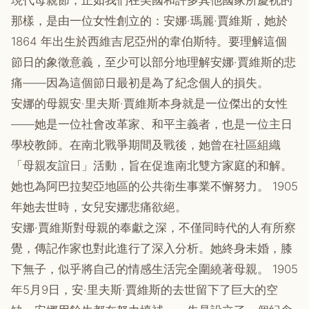
現代母親節，正如我們在美國和許多其他國家所慶祝的
那樣，是由一位女性創立的：安娜·瑪麗·賈維斯，她於
1864 年出生於西維吉尼亞州的韋伯斯特。要理解這個
節日的象徵意義，至少可以部分地理解安娜·賈維斯的悲
痛——因為這個節日最初是為了紀念個人的損失。
安娜的母親安·里夫斯·賈維斯本身就是一位傑出的女性
——她是一位社會改革家、和平主義者，也是一位主日
學校教師。在南北戰爭期間及戰後，她曾在社區組織
「母親友誼日」活動，旨在促進南北雙方家庭的和解。
她也為阿巴拉契亞地區的公共衛生事業不懈努力。 1905
年她去世時，女兒安娜悲痛欲絕。
安娜·賈維斯對母親的奉獻之深，不僅同時代的人有所察
覺，傳記作家也對此進行了深入分析。她終身未婚，膝
下無子，似乎將自己的情感生活完全圍繞著母親。 1905
年5月9日，安·里夫斯·賈維斯的去世留下了巨大的空