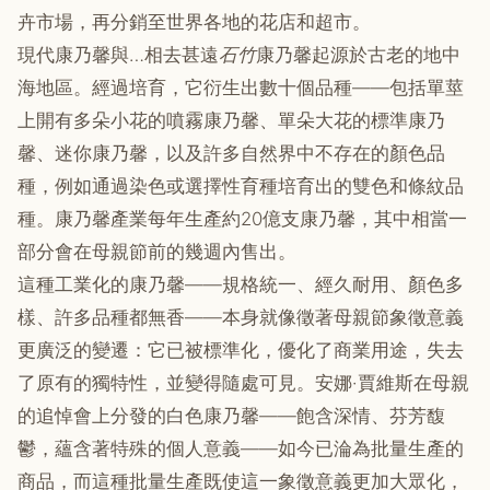
卉市場，再分銷至世界各地的花店和超市。
現代康乃馨與…相去甚遠
石竹
康乃馨起源於古老的地中
海地區。經過培育，它衍生出數十個品種——包括單莖
上開有多朵小花的噴霧康乃馨、單朵大花的標準康乃
馨、迷你康乃馨，以及許多自然界中不存在的顏色品
種，例如通過染色或選擇性育種培育出的雙色和條紋品
種。康乃馨產業每年生產約20億支康乃馨，其中相當一
部分會在母親節前的幾週內售出。
這種工業化的康乃馨——規格統一、經久耐用、顏色多
樣、許多品種都無香——本身就像徵著母親節象徵意義
更廣泛的變遷：它已被標準化，優化了商業用途，失去
了原有的獨特性，並變得隨處可見。安娜·賈維斯在母親
的追悼會上分發的白色康乃馨——飽含深情、芬芳馥
鬱，蘊含著特殊的個人意義——如今已淪為批量生產的
商品，而這種批量生產既使這一象徵意義更加大眾化，