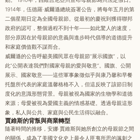
動。 1910年，西維吉尼亞州宣布母親節為州法定假日。
1914年，伍德羅·威爾遜總統簽署公告，將每年五月的第
二個星期日定為全國母親節。從最初的慶祝到獲得聯邦
政府的認可，整個過程不到十年——如此驚人的速度，
部分原因在於母親節的意義與進步時代倡導的道德提升
和家庭價值觀不謀而合。
威爾遜的公告呼籲美國民眾在母親節“展示國旗”，以
此“公開表達我們對國家母親的愛與敬意”。國旗、公開
展示、國家敬意——這些軍事象徵似乎與康乃馨和早餐
托盤所代表的家庭溫馨格格不入，但這反映了該節日制
度化的意識形態背景。母親被視為國家的生物學和道德
來源；母愛被視為愛國主義的情感基礎。透過母親這形
象，私人與公共、家庭與公民生活得以融合。
賈維斯的背叛與商業轉型
隨著時間的推移，安娜·賈維斯與她所創立的母親節之間
的關係，成為了美國文化史上最令人匪夷所思的諷刺之