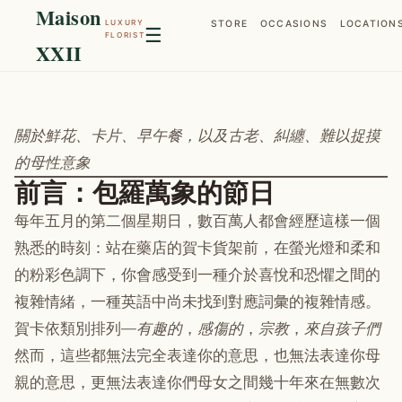
Maison
LUXURY
STORE
OCCASIONS
LOCATION
☰
FLORIST
XXII
關於鮮花、卡片、早午餐，以及古老、糾纏、難以捉摸
的母性意象
前言：包羅萬象的節日
每年五月的第二個星期日，數百萬人都會經歷這樣一個
熟悉的時刻：站在藥店的賀卡貨架前，在螢光燈和柔和
的粉彩色調下，你會感受到一種介於喜悅和恐懼之間的
複雜情緒，一種英語中尚未找到對應詞彙的複雜情感。
賀卡依類別排列—
有趣的
，
感傷的
，
宗教
，
來自孩子們
然而，這些都無法完全表達你的意思，也無法表達你母
親的意思，更無法表達你們母女之間幾十年來在無數次