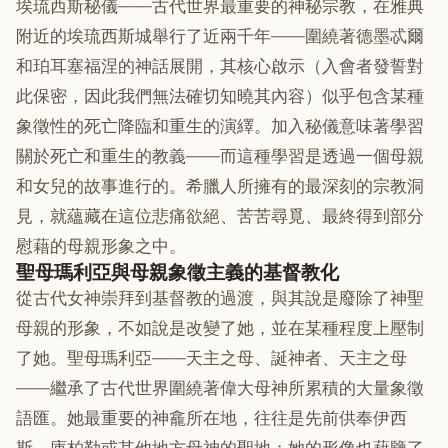
埃琉西斯秘儀——古代世界最重要的神秘宗教，在雅典
附近的埃琉西斯城舉行了近兩千年——圍繞著德墨忒爾
和珀耳塞福涅的神話展開，其核心啟示（入會者發誓對
此保密，因此我們無法確切知曉其內容）似乎包含某種
象徵性的死亡降臨和重生的演繹。加入秘儀意味著學習
關於死亡和重生的教義——而這種學習是透過一個母親
和女兒的故事進行的。希臘人所擁有的最深刻的宗教洞
見，就蘊藏在這位悲痛欲絕、苦苦尋覓、最終得到部分
慰藉的母親形象之中。
聖母瑪利亞與母親象徵主義的基督教化
從古代女神崇拜到基督教的過渡，與其說是廢除了神聖
母親的形象，不如說是改變了她，並在某種程度上壓制
了她。聖母瑪利亞——天主之母、誕神者、天主之母
——繼承了古代世界圍繞著偉大母神所累積的大量象徵
語匯。她最重要的神龕所在地，往往是先前供奉伊西