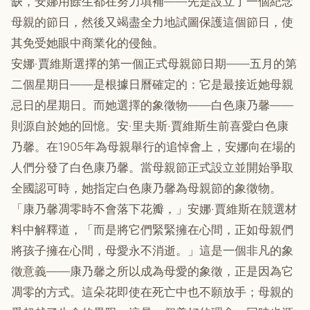
缺，安娜用餘生都在努力填補——先是設立了一個紀念
母親的節日，然後又竭盡全力地試圖保護這個節日，使
其免受她眼中商業化的侵蝕。
安娜·賈維斯選擇的第一個正式母親節日期——五月的第
二個星期日——是根據日曆確定的：它是最接近她母親
忌日的星期日。而她選擇的象徵物——白色康乃馨——
則源自於她的回憶。安·里夫斯·賈維斯生前喜愛白色康
乃馨。在1905年為母親舉行的追悼會上，安娜向在場的
人們分發了白色康乃馨。當母親節正式設立並開始爭取
全國認可時，她指定白色康乃馨為母親節的象徵物。
「康乃馨凋零時不會落下花瓣，」安娜·賈維斯在競選材
料中解釋道，「而是將它們緊緊擁在心間，正如母親們
將孩子擁在心間，母愛永不消逝。」這是一個非凡的象
徵意義——康乃馨之所以成為母愛的象徵，正是因為它
凋零的方式。這朵花即使在死亡中也不願放手；母親的