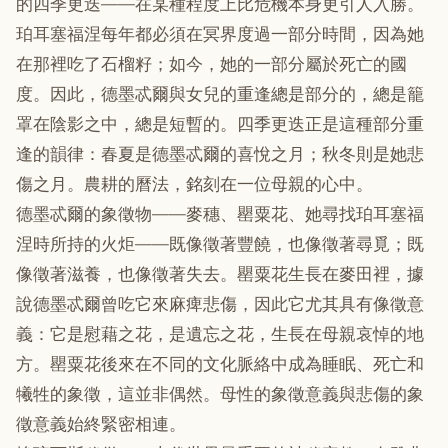
的四季更迭——在某種程度上比危機本身更引人入勝。
珀耳塞福涅每年都必須在冥界度過一部分時間，因為她
在那裡吃了石榴籽；如今，她的一部分屬於死亡的國
度。因此，德墨忒爾與女兒的重逢總是部分的，總是籠
罩在陰影之中，總是短暫的。四季更迭正是這種部分重
逢的韻律：春夏是德墨忒爾的喜悅之月；秋冬則是她悲
傷之月。農耕的曆法，銘刻在一位母親的心中。
德墨忒爾的象徵物——麥穗、罌粟花、她尋找珀耳塞福
涅時所持的火炬——既像徵著豐饒，也像徵著尋覓；既
像徵著滋養，也像徵著失去。罌粟花生長在麥田裡，據
說德墨忒爾曾吃它來麻痺悲傷，因此它尤其具有像徵意
義：它是慰藉之花，是遺忘之花，生長在母親哀悼的地
方。罌粟花後來在不同的文化脈絡中成為睡眠、死亡和
犧牲的象徵，這並非偶然。母性的象徵意義與悲傷的象
徵意義始終緊密相連。