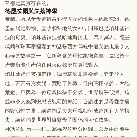
它卻是真實存在的。
德墨忒爾與失落神學
希臘宗教賦予母神最富心理內涵的形象－德墨忒爾。德
墨忒爾是穀物、豐收和耕地的女神，同時也是珀耳塞福
涅的母親。珀耳塞福涅被哈迪斯擄走，帶入冥界。德墨
忒爾和珀耳塞福涅的神話是西方傳統中最美麗也最令人
心碎的故事之一，它所蘊含的母性象徵意義，遠比賀卡
產業所能生產的任何東西都更加真誠動人。
珀耳塞福涅被擄走後，德墨忒爾悲痛欲絕，奔走於大
地，苦苦尋覓女兒，荒廢了神職，任由莊稼枯萎，大地
荒蕪。只因為一位母親與孩子分離，世界幾乎毀滅。這
並非令人感到安慰或慰藉的神話；它講述的是母愛之痛
的毀滅性力量，講述的是失去母親如何成為所有人的損
失，講述的是世界對維繫母子關係的可怕依賴。
神話的結局——珀耳塞福涅的部分回歸，以及由此產生