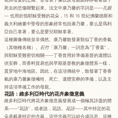
花與母愛的悲痛、聖母哀子像以及母親眼睜睜看著孩子
死去的悲傷聯繫起來。法文中康乃馨的字詞是——
孔眼
— 也用於指耶穌受難的花朵，15 和 16 世紀佛蘭德斯和
義大利繪畫中聖母的形象經常包括康乃馨，要么是瑪利
亞自己拿著，要么是嬰兒耶穌拿著。
這種圖像傳統並非偶然。康乃馨散發著類似丁香的香氣
（其物種名稱）。
石竹
「康乃馨」一詞意為“丁香葉”，
與耶穌受難密切相關——丁香曾用於準備基督的遺體以
供安葬，而香料貿易也與早期基督教的象徵體系一樣，
貫穿地中海地區。因此，在這項傳統中，散發著丁香香
氣的康乃馨象徵犧牲、死亡、遺體安葬的準備，以及主
持這項準備工作的母親。
花語：維多利亞時代的花卉象徵意義
維多利亞時代將花卉象徵意義發展成一個極其詳盡的體
系——“花語”，或者說，花語。
花語
——其中特定的花
朵承載著特定的含義，這些含義可以組合成訊息。這種