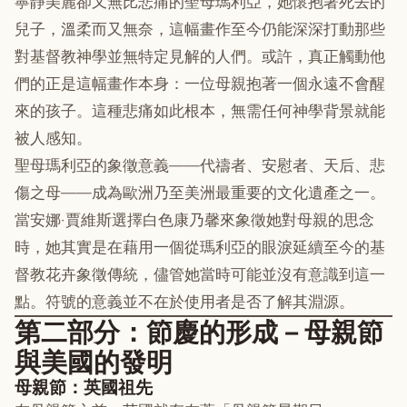
寧靜美麗卻又無比悲痛的聖母瑪利亞，她懷抱著死去的
兒子，溫柔而又無奈，這幅畫作至今仍能深深打動那些
對基督教神學並無特定見解的人們。或許，真正觸動他
們的正是這幅畫作本身：一位母親抱著一個永遠不會醒
來的孩子。這種悲痛如此根本，無需任何神學背景就能
被人感知。
聖母瑪利亞的象徵意義——代禱者、安慰者、天后、悲
傷之母——成為歐洲乃至美洲最重要的文化遺產之一。
當安娜·賈維斯選擇白色康乃馨來象徵她對母親的思念
時，她其實是在藉用一個從瑪利亞的眼淚延續至今的基
督教花卉象徵傳統，儘管她當時可能並沒有意識到這一
點。符號的意義並不在於使用者是否了解其淵源。
第二部分：節慶的形成－母親節
與美國的發明
母親節：英國祖先