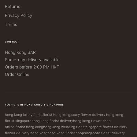
Returns
Privacy Policy
Terms
CONTACT
Hong Kong SAR
Same-day delivery available
Orders before 2:00 PM HKT
Order Online
FLORISTS IN HONG KONG & SINGAPORE
hong kong luxury florist
florist hong kong
luxury flower delivery hong kong
florist singapore
hong kong florist delivery
hong kong flower shop
online florist hong kong
hong kong wedding florist
singapore flower delivery
flower delivery hong kong
hong kong florist shop
singapore florist delivery