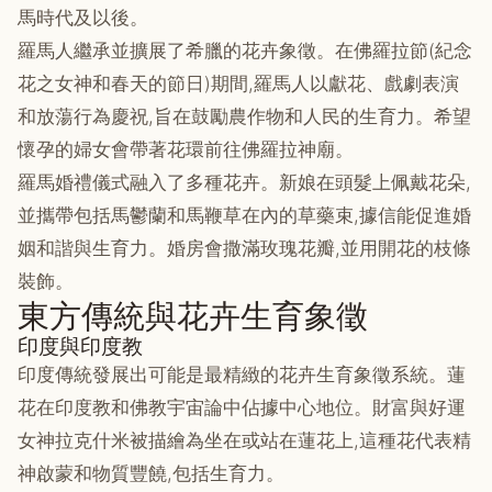
馬時代及以後。
羅馬人繼承並擴展了希臘的花卉象徵。在佛羅拉節(紀念
花之女神和春天的節日)期間,羅馬人以獻花、戲劇表演
和放蕩行為慶祝,旨在鼓勵農作物和人民的生育力。希望
懷孕的婦女會帶著花環前往佛羅拉神廟。
羅馬婚禮儀式融入了多種花卉。新娘在頭髮上佩戴花朵,
並攜帶包括馬鬱蘭和馬鞭草在內的草藥束,據信能促進婚
姻和諧與生育力。婚房會撒滿玫瑰花瓣,並用開花的枝條
裝飾。
東方傳統與花卉生育象徵
印度與印度教
印度傳統發展出可能是最精緻的花卉生育象徵系統。蓮
花在印度教和佛教宇宙論中佔據中心地位。財富與好運
女神拉克什米被描繪為坐在或站在蓮花上,這種花代表精
神啟蒙和物質豐饒,包括生育力。