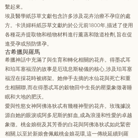
繫起來。
埃及醫學紙莎草文獻包含許多涉及花卉治療不孕症的處
方。卡洪婦科紙莎草文獻約於公元前1800年,描述了使用
各種花卉提取物和植物材料進行薰蒸和陰道栓劑,旨在促
進受孕或預防懷孕。
古希臘與羅馬
希臘神話中充滿了與生育和轉化相關的花卉。得墨忒耳
和珀耳塞福涅的故事是厄琉息斯秘儀的核心,涉及珀耳塞
福涅在採花時被綁架。她伸手去摘的水仙花與死亡和重
生相關聯,而在得墨忒耳的穀物田中生長的罌粟象徵著睡
眠和大地的肥沃。
愛與性慾女神阿佛洛狄忒有幾種神聖的花卉。玫瑰據說
源自她的眼淚或阿多尼斯的鮮血,成為浪漫和性愛的卓越
象徵。桃金娘樹及其芳香的白花與阿佛洛狄忒如此緊密
相關,以至於新娘會佩戴桃金娘花環,這一傳統延續到羅