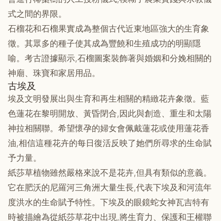
式之間的界限。
石榴花和石榴果實成為整個古代近東地區強大的生育象
徵。其眾多的種子使其成為豐饒和生殖成功的明顯隱
喻。考古證據顯示,石榴圖案裝飾著與婚姻和分娩相關的
神廟、珠寶和家居用品。
古埃及
埃及文明發展出與生育和再生相關的精緻花卉象徵。藍
色蓮花在黎明開放、黃昏閉合,因此與創造、重生和太陽
神拉相關聯。希望懷孕的婦女會佩戴蓮花或使用蓮花香
油,相信這種花卉的每日復活反映了她們所尋求的生命賦
予力量。
紙莎草植物雖然嚴格來說不是花卉,但具有類似的意義。
它在肥沃的尼羅河三角洲大量生長,代表下埃及和河流年
度洪水的生命賦予特性。下埃及的眼鏡蛇女神瓦吉特有
時被描繪為從紙莎草花中出現,將生育力、保護和王權聯