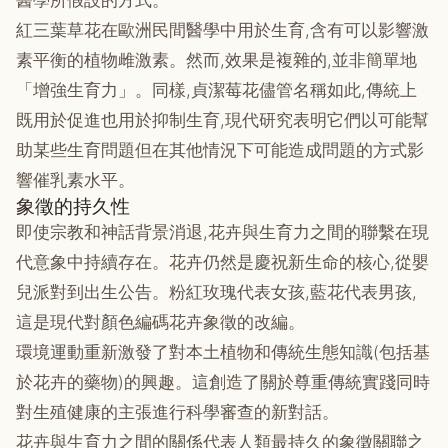
醫學所假設的方式。
紅三葉草花在歐洲民間醫學中用於生育,含有可以影響激
素平衡的植物雌激素。然而,效果是複雜的,並非簡單地
「增強生育力」。同樣,貞潔莓花儘管名稱如此,傳統上
既用於促進也用於抑制生育,現代研究表明它們以可能幫
助某些生育問題但在其他情況下可能造成問題的方式影
響催乳素水平。
象徵的持久性
即使宗教和神話背景消退,花卉與生育力之間的聯繫在現
代意象中持續存在。花卉仍然是慶祝新生命的核心,從嬰
兒派對到出生公告。粉紅玫瑰代表女孩,藍花代表男孩,
這是現代對顏色編碼花卉象徵的改編。
環境運動重新激發了對本土植物和傳統生態知識(包括基
於花卉的藥物)的興趣。這創造了關於尊重傳統實踐同時
對生殖健康的主張進行科學審查的新對話。
花卉與生育力之間的關係代表人類最持久的象徵關聯之