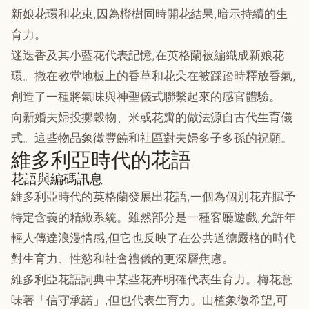
新娘花環和花束,因為橙樹同時開花結果,暗示持續的生
育力。
迷迭香及其小藍花代表記憶,在英格蘭被編織成新娘花
環。撒在教堂地板上的香草和花朵在被踩踏時釋放香氣,
創造了一種將氣味與神聖儀式聯繫起來的感官體驗。
向新婚夫婦投擲穀物、米或花瓣的做法源自古代生育儀
式。這些物品象徵豐饒和社區對夫婦多子多孫的祝願。
維多利亞時代的花語
花語與編碼訊息
維多利亞時代的英格蘭發展出花語,一個為個別花卉賦予
特定含義的精緻系統。雖然部分是一種客廳遊戲,允許年
輕人傳達浪漫情感,但它也反映了在公共道德嚴格的時代
對生育力、性慾和社會禮儀的更深層焦慮。
維多利亞花語詞典中某些花卉明確代表生育力。梅花意
味著「信守承諾」,但也代表生育力。山楂象徵希望,可