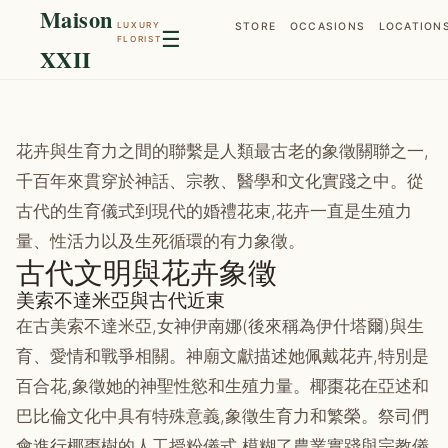
Maison
LUXURY
STORE
OCCASIONS
LOCATION
☰
FLORIST
XXII
花卉與生育力之間的聯繫是人類最古老的象徵關聯之一,
千百年來貫穿於神話、宗教、醫學和文化實踐之中。從
古代的生育儀式到現代的婚禮花束,花卉一直是生殖力
量、性活力以及生死循環的有力象徵。
古代文明與花卉象徵
美索不達米亞與古代近東
在古美索不達米亞,女神伊南娜(後來稱為伊什塔爾)與生
育、愛情和戰爭相關。神廟文獻描述她佩戴花卉,特別是
百合花,象徵她的神聖性慾和生殖力量。椰棗花在亞述和
巴比倫文化中具有特殊意義,象徵生育力和繁榮。祭司們
會進行椰棗樹的人工授粉儀式,模糊了農業實踐與宗教儀