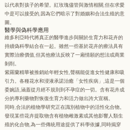
以代表對孩子的希望。紅玫瑰儘管與激情相關,但在求愛
中是可以接受的,因為它們暗示了對婚姻和合法生殖的意
圖。
醫學與偽科學應用
維多利亞時代將真正的醫學進步與關於生育力和花卉的
持續偽科學結合在一起。雖然一些基於花卉的療法具有
實際治療價值,但其他療法反映了一廂情願的想法或商業
剝削。
紫羅蘭精華被推銷給年輕女性,聲稱能促進女性健康和吸
引力。各種花水和浸液承諾治癒「女性疾病」,這是一個
委婉語,涵蓋從月經不規則到不孕症的一切。含有花卉成
分的專利藥物對恢復生育力和活力做出誇大宣稱。
同時,合法的植物學研究正在識別植物中的活性化合物。
發現某些花卉提取物含有植物雌激素或其他影響人類生
殖的化合物,為一些傳統用途提供了科學依據,同時揭穿