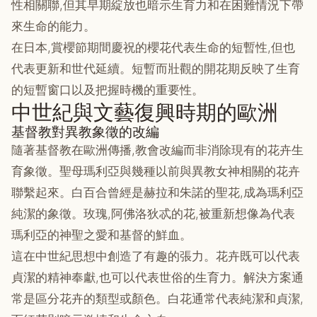
性相關聯,但其早期綻放也暗示生育力和在困難情況下帶
來生命的能力。
在日本,賞櫻節期間慶祝的櫻花代表生命的短暫性,但也
代表更新和世代延續。短暫而壯觀的開花期反映了生育
的短暫窗口以及把握時機的重要性。
中世紀與文藝復興時期的歐洲
基督教對異教象徵的改編
隨著基督教在歐洲傳播,教會改編而非消除現有的花卉生
育象徵。聖母瑪利亞與幾種以前與異教女神相關的花卉
聯繫起來。白百合曾經是赫拉和朱諾的聖花,成為瑪利亞
純潔的象徵。玫瑰,阿佛洛狄忒的花,被重新想像為代表
瑪利亞的神聖之愛和基督的鮮血。
這在中世紀思想中創造了有趣的張力。花卉既可以代表
貞潔的精神奉獻,也可以代表世俗的生育力。解決方案通
常是區分花卉的類型或顏色。白花通常代表純潔和貞潔,