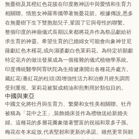
無憂樹及其橙紅色花簇在印度教神話中與愛情和生育力
相關聯。情慾女神羅蒂攜帶著無憂花箭。根據傳說,悉多
在無憂樹下生下雙胞胎兒子,鞏固了它與母性的聯繫。
整個印度的神廟儀式長期以來都將花卉作為祭品獻給祈
求生育的神靈。希望生育的已婚婦女可能會向象神甘尼
薩獻紅色木槿花,或向濕婆獻白色茉莉花。為特定祈願獻
特定花卉的做法發展成為一個複雜的儀式植物學系統。
印度傳統醫學阿育吠陀為生殖健康開出各種花卉處方。
藏紅花(番紅花的柱頭)因增強性活力和治療月經失調而
受到重視。茉莉花被製成精油和煎劑用於類似目的。
中國與東亞
中國文化將牡丹與生育力、繁榮和女性美相關聯。牡丹
被稱為「花中之王」,裝飾婚床並作為禮物送給新婚夫
婦。這種花的多層花瓣象徵著豐富的祝福和眾多子孫。
梅花在冬末綻放,代表堅韌和更新的承諾。雖然更常與韌