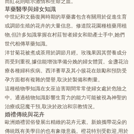
而紅花則暗示激情和生命之血。
草藥醫學與婦女知識
中世紀和文藝復興時期的草藥書包含有關用於促進生育
或調節生殖的花卉的大量信息。修道院花園種植藥用植
物,但許多知識掌握在村莊智者婦女和助產士手中,她們
世代相傳草藥知識。
洋甘菊花被煮成茶用於調節月經。玫瑰果因其營養成分
而受到重視,據信能增強準備分娩的婦女體質。金盞花治
療各種婦科疾病。西洋蓍草及其小簇花在鼓勵和預防受
孕方面都有複雜的聲譽,取決於製備和劑量。
這種植物學知識在女巫迫害期間常常使婦女處於危險之
中。通過植物知識影響生育力的能力可能被視為神聖的
治療或惡魔干預,取決於政治和宗教情況。
婚禮傳統與花卉
歐洲婚禮習俗發展出精緻的花卉元素。新娘攜帶花朵的
傳統既有美學目的也有象徵意義。橙花特別受歡迎,用於