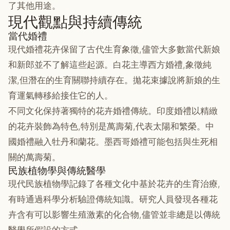
了其他用途。
現代觀點與持續傳統
當代婚禮
現代婚禮花卉保留了古代生育象徵,儘管大多數當代新娘
和新郎並不了解這些起源。白花主導西方婚禮,象徵純
潔,但潛在的生育關聯持續存在。拋花束據說將新娘的生
育運氣轉移給接住它的人。
不同文化保持著獨特的花卉婚禮傳統。印度婚禮以精緻
的花卉裝飾為特色,特別是萬壽菊,代表太陽和繁榮。中
國婚禮融入牡丹和蘭花。墨西哥婚禮可能包括與生死相
關的萬壽菊。
民族植物學與傳統醫學
現代民族植物學記錄了各種文化中基於花卉的生育治療,
有時通過科學分析驗證傳統知識。研究人員發現各種花
卉含有可以影響生殖激素的化合物,儘管並非總是以傳統