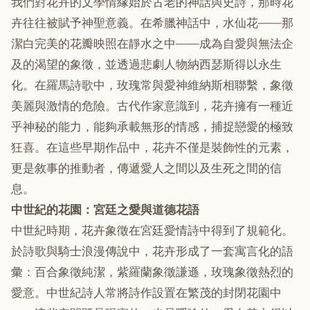
我們對花卉的文學情緣始於古老的神話與史詩，那時花
卉往往被賦予神聖意義。在希臘神話中，水仙花——那
潔白完美的花瓣映照在靜水之中——成為自愛與無法企
及的渴望的象徵，並透過悲劇人物納西瑟斯得以永生
化。在羅馬詩歌中，玫瑰常與愛神維納斯相聯繫，象徵
美麗與激情的危險。古代作家意識到，花卉擁有一種近
乎神秘的能力，能夠承載無形的情感，捕捉戀愛的極致
狂喜。在這些早期作品中，花卉不僅是裝飾性的元素，
更是敘事的推動者，傳遞愛人之間以及生死之間的信
息。
中世紀的花園：宮廷之愛與道德花語
中世紀時期，花卉象徵在宮廷愛情詩中得到了規範化。
於詩歌與騎士浪漫傳說中，花卉形成了一套寓言化的語
彙：百合象徵純潔，紫羅蘭象徵謙遜，玫瑰象徵熱烈的
愛意。中世紀詩人常將詩作設置在繁茂的封閉花園中