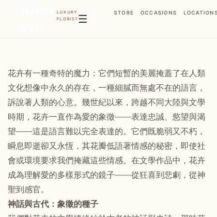
Maison
LUXURY
STORE
OCCASIONS
LOCATION
☰
FLORIST
XXII
花卉有一種奇特的魔力：它們短暫的美麗掩蓋了在人類
文化想像中永久的存在，一種細膩而無處不在的語言，
訴說著人類的心意。幾世紀以來，跨越不同大陸與文學
時期，花卉一直作為愛的象徵——表達忠誠、慾望與渴
望——這是語言難以完全表達的。它們既脆弱又不朽，
瞬息即逝卻又永恆，其花瓣低語著情感的秘密，即使社
會或環境要求我們掩藏這些情感。在文學作品中，花卉
成為理解愛的多樣形式的鏡子——從狂喜到悲劇，從神
聖到感官。
神話與古代：象徵的種子