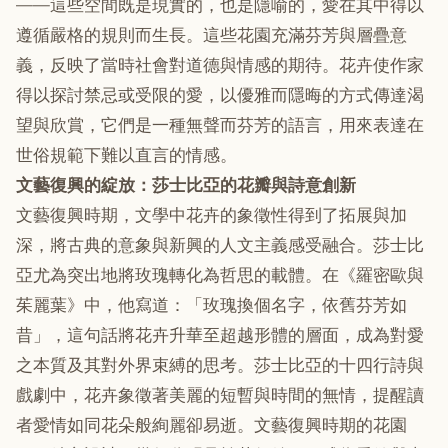
——這些空間既是現實的，也是隱喻的，愛在其中得以
遵循嚴格的規則而生長。這些花園充滿芬芳與層疊意
義，反映了當時社會對道德與情感的期待。花卉使作家
得以探討禁忌或受限的愛，以優雅而隱晦的方式傳達渴
望與欣賞，它們是一種無聲而芬芳的語言，用來表達在
世俗規範下難以直言的情感。
文藝復興的綻放：莎士比亞的花瓣與詩意創新
文藝復興時期，文學中花卉的象徵性得到了拓展與加
深，將古典的意象與新興的人文主義感受融合。莎士比
亞尤為突出地將玫瑰轉化為哲思的載體。在《羅密歐與
茱麗葉》中，他寫道：「玫瑰換個名字，依舊芬芳如
昔」，這句話將花卉升華至超越形體的層面，成為對愛
之本質及其對外界束縛的思考。莎士比亞的十四行詩與
戲劇中，花卉象徵著美麗的短暫與時間的無情，提醒讀
者愛情如同花朵般絢麗卻易逝。文藝復興時期的花園