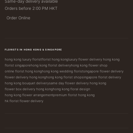
Same-day delivery available
Orders before 2:00 PM HKT
Order Online
FLORISTS IN HONG KONG & SINGAPORE
hong kong luxury florist
florist hong kong
luxury flower delivery hong kong
florist singapore
hong kong florist delivery
hong kong flower shop
online florist hong kong
hong kong wedding florist
singapore flower delivery
flower delivery hong kong
hong kong florist shop
singapore florist delivery
hong kong bouquet delivery
same day flower delivery hong kong
flower box delivery hong kong
hong kong floral design
hong kong flower arrangement
premium florist hong kong
hk florist flower delivery