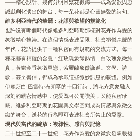
——精心設計、幾何分明且繁花似錦——成為愛欲與忠
誠戲劇化演出的舞台，每一朵花都是心靈無聲的詩句。
維多利亞時代的華麗：花語與欲望的規範化
也許沒有哪個時代像維多利亞時期那樣對花卉作為愛的
象徵精心推崇。在這個情感表達受限、社會禮儀森嚴的
年代，花語提供了一種私密而有規範的交流方式。每一
種花都有精確的含義：紅玫瑰象徵熱情，白玫瑰象徵純
真，黃鬱金香象徵單戀，紫羅蘭象徵謙遜。文學、詩
歌，甚至書信，都成為承載這些微妙訊息的載體。例如
伊麗莎白·巴雷特·布朗寧的十四行詩，將花卉意象融入
深刻的親密情感中，使愛既可公開讚美，又能私密珍
藏。維多利亞時期的花園與文學空間成為情感與象徵交
織的舞台，送花的行為即可表達社會所禁止的愛意。
現代與當代的綻放：複雜性、感官與記憶
二十世紀至二十一世紀，花卉作為愛的象徵愈發承載複