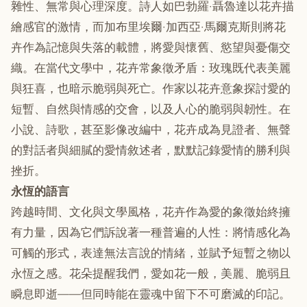
雜性、無常與心理深度。詩人如巴勃羅·聶魯達以花卉描
繪感官的激情，而加布里埃爾·加西亞·馬爾克斯則將花
卉作為記憶與失落的載體，將愛與懷舊、慾望與憂傷交
織。在當代文學中，花卉常象徵矛盾：玫瑰既代表美麗
與狂喜，也暗示脆弱與死亡。作家以花卉意象探討愛的
短暫、自然與情感的交會，以及人心的脆弱與韌性。在
小說、詩歌，甚至影像改編中，花卉成為見證者、無聲
的對話者與細膩的愛情敘述者，默默記錄愛情的勝利與
挫折。
永恆的語言
跨越時間、文化與文學風格，花卉作為愛的象徵始終擁
有力量，因為它們訴說著一種普遍的人性：將情感化為
可觸的形式，表達無法言說的情緒，並賦予短暫之物以
永恆之感。花朵提醒我們，愛如花一般，美麗、脆弱且
瞬息即逝——但同時能在靈魂中留下不可磨滅的印記。