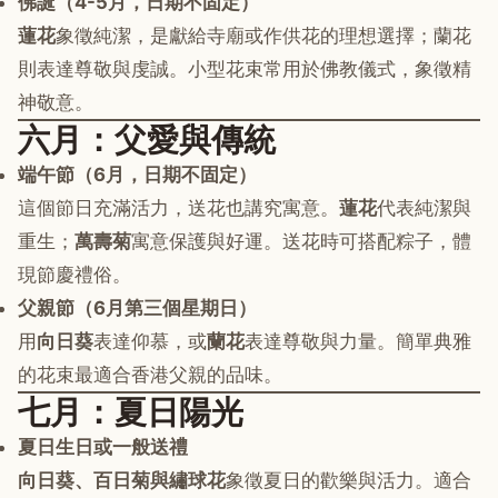
佛誕（4-5月，日期不固定）
蓮花
象徵純潔，是獻給寺廟或作供花的理想選擇；蘭花
則表達尊敬與虔誠。小型花束常用於佛教儀式，象徵精
神敬意。
六月：父愛與傳統
端午節（6月，日期不固定）
這個節日充滿活力，送花也講究寓意。
蓮花
代表純潔與
重生；
萬壽菊
寓意保護與好運。送花時可搭配粽子，體
現節慶禮俗。
父親節（6月第三個星期日）
用
向日葵
表達仰慕，或
蘭花
表達尊敬與力量。簡單典雅
的花束最適合香港父親的品味。
七月：夏日陽光
夏日生日或一般送禮
向日葵、百日菊與繡球花
象徵夏日的歡樂與活力。適合