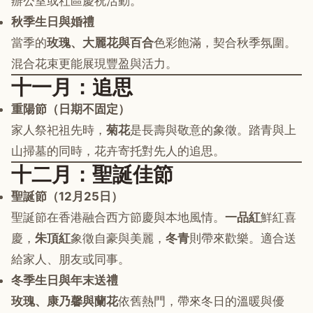
辦公室或社區慶祝活動。
秋季生日與婚禮
當季的
玫瑰、大麗花與百合
色彩飽滿，契合秋季氛圍。
混合花束更能展現豐盈與活力。
十一月：追思
重陽節（日期不固定）
家人祭祀祖先時，
菊花
是長壽與敬意的象徵。踏青與上
山掃墓的同時，花卉寄托對先人的追思。
十二月：聖誕佳節
聖誕節（12月25日）
聖誕節在香港融合西方節慶與本地風情。
一品紅
鮮紅喜
慶，
朱頂紅
象徵自豪與美麗，
冬青
則帶來歡樂。適合送
給家人、朋友或同事。
冬季生日與年末送禮
玫瑰、康乃馨與蘭花
依舊熱門，帶來冬日的溫暖與優