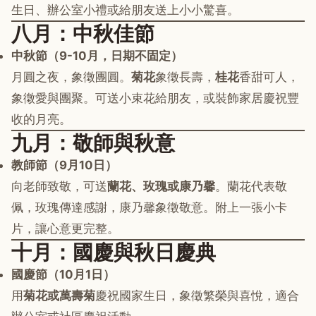
生日、辦公室小禮或給朋友送上小小驚喜。
八月：中秋佳節
中秋節（9-10月，日期不固定）
月圓之夜，象徵團圓。
菊花
象徵長壽，
桂花
香甜可人，
象徵愛與團聚。可送小束花給朋友，或裝飾家居慶祝豐
收的月亮。
九月：敬師與秋意
教師節（9月10日）
向老師致敬，可送
蘭花、玫瑰或康乃馨
。蘭花代表敬
佩，玫瑰傳達感謝，康乃馨象徵敬意。附上一張小卡
片，讓心意更完整。
十月：國慶與秋日慶典
國慶節（10月1日）
用
菊花或萬壽菊
慶祝國家生日，象徵繁榮與喜悅，適合