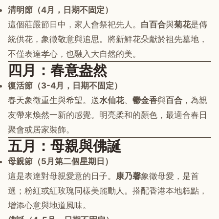
清明節（4月，日期不固定）
這個莊嚴節日中，家人會祭祀先人。
白百合
與
菊花
是傳
統供花，象徵敬意與追思。將新鮮花朵獻於祖先墓地，
不僅表達孝心，也融入大自然的美。
四月：春意盎然
復活節（3-4月，日期不固定）
春天象徵重生與希望。送
水仙花
、
鬱金香
與
百合
，為親
友帶來煥然一新的感覺。明亮柔和的顏色，最適合春日
聚會或居家裝飾。
五月：母親與佛誕
母親節（5月第二個星期日）
這是表達對母親愛意的日子。
康乃馨
象徵母愛，是首
選；粉紅或紅玫瑰同樣美麗動人。搭配香港本地糕點，
增添心意與地道風味。