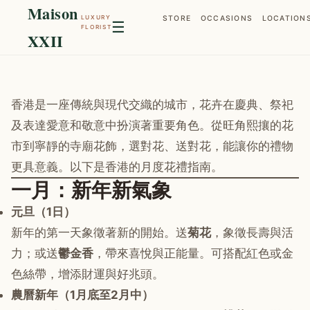
Maison
LUXURY
STORE
OCCASIONS
LOCATION
☰
FLORIST
XXII
香港是一座傳統與現代交織的城市，花卉在慶典、祭祀
及表達愛意和敬意中扮演著重要角色。從旺角熙攘的花
市到寧靜的寺廟花飾，選對花、送對花，能讓你的禮物
更具意義。以下是香港的月度花禮指南。
一月：新年新氣象
元旦（1日）
新年的第一天象徵著新的開始。送
菊花
，象徵長壽與活
力；或送
鬱金香
，帶來喜悅與正能量。可搭配紅色或金
色絲帶，增添財運與好兆頭。
農曆新年（1月底至2月中）