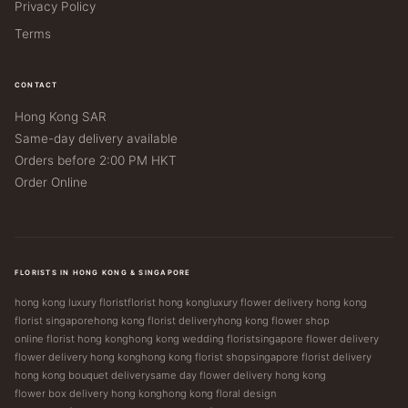
Privacy Policy
Terms
CONTACT
Hong Kong SAR
Same-day delivery available
Orders before 2:00 PM HKT
Order Online
FLORISTS IN HONG KONG & SINGAPORE
hong kong luxury florist
florist hong kong
luxury flower delivery hong kong
florist singapore
hong kong florist delivery
hong kong flower shop
online florist hong kong
hong kong wedding florist
singapore flower delivery
flower delivery hong kong
hong kong florist shop
singapore florist delivery
hong kong bouquet delivery
same day flower delivery hong kong
flower box delivery hong kong
hong kong floral design