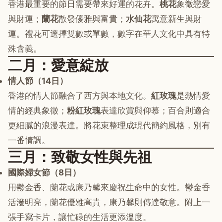
香港最重要的節日需要帶來好運的花卉。
桃花
象徵戀愛
與財運；
蘭花
散發優雅與富貴；
水仙花
寓意新生與財
運。禮花可選擇雙數或單數，數字在華人文化中具有特
殊含義。
二月：愛意綻放
情人節（14日）
香港的情人節融合了西方與本地文化。
紅玫瑰
是熱情愛
情的經典象徵；
粉紅玫瑰
表達欣賞與仰慕；百合則適合
更細膩的浪漫表達。將花束整理成現代簡約風格，別有
一番情調。
三月：致敬女性與先祖
國際婦女節（8日）
用鬱金香、蘭花或康乃馨來慶祝生命中的女性。鬱金香
活潑明亮，蘭花優雅高貴，康乃馨則傳達敬意。附上一
張手寫卡片，讓忙碌的生活更添溫度。