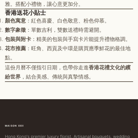
雅。搭配小禮物，讓心意更加分。
香港送花小貼士
顏色寓意
：紅色喜慶、白色敬意、粉色仰慕。
數字象徵
：單數吉利，雙數送禮時需避開。
包裝與附卡
：精美的包裝與手寫卡片能提升禮物格調。
花市推薦
：旺角、西貢及中環是購買應季鮮花的最佳地
點。
這份月曆不僅指引日期，也帶你走進
香港花禮文化的繽
紛世界
，結合美感、傳統與真摯情感。
MAISON XXII
Hong Kong's premier luxury florist. Artisanal bouquets, wedding