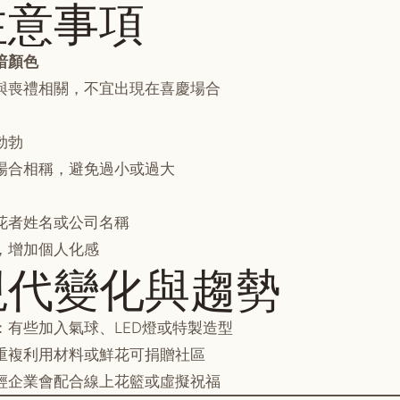
注意事項
暗顏色
與喪禮相關，不宜出現在喜慶場合
勃勃
場合相稱，避免過小或過大
花者姓名或公司名稱
，增加個人化感
現代變化與趨勢
：有些加入氣球、LED燈或特製造型
重複利用材料或鮮花可捐贈社區
輕企業會配合線上花籃或虛擬祝福