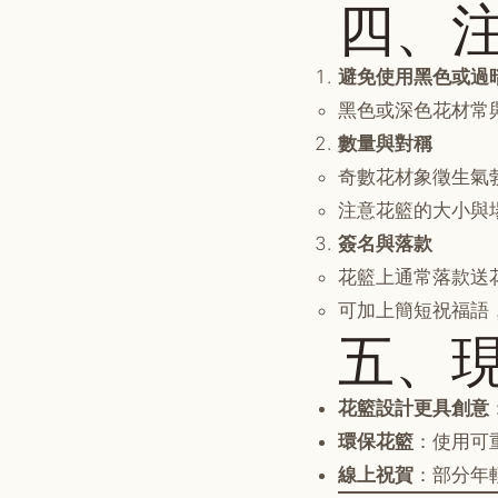
四、
避免使用黑色或過
黑色或深色花材常
數量與對稱
奇數花材象徵生氣
注意花籃的大小與
簽名與落款
花籃上通常落款送
可加上簡短祝福語
五、
花籃設計更具創意
環保花籃
：使用可
線上祝賀
：部分年