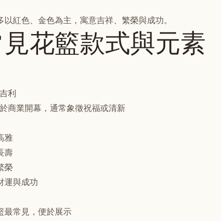
多以紅色、金色為主，寓意吉祥、繁榮與成功。
常見花籃款式與元素
吉利
於商業開幕，通常象徵祝福或清新
高雅
長壽
繁榮
財運與成功
籃最常見，便於展示