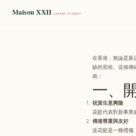
Maison XXII
LUXURY FLORIST
在香港，無論是新
缺的習俗。這個傳
南：
一、
祝賀生意興隆
花籃代表對新事業
傳達尊重與友好
送花籃是一種禮儀