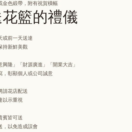
或金色緞帶，附有祝賀橫幅
送花籃的禮儀
天或前一天送達
保持新鮮美觀
意興隆」「財源廣進」「開業大吉」
寫，彰顯個人或公司誠意
聘請花店配送
達以示重視
貴賓皆可送
送，以免造成誤會