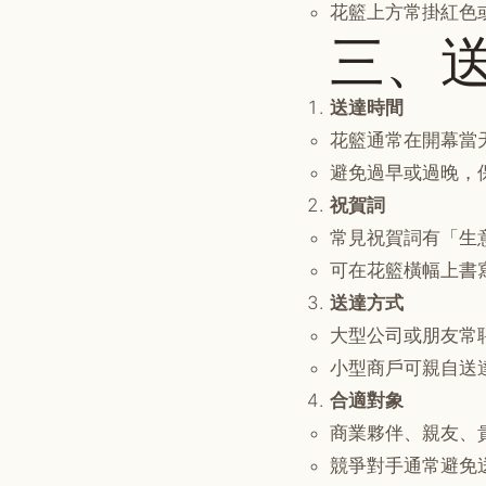
花籃上方常掛紅色
三、
送達時間
花籃通常在開幕當
避免過早或過晚，
祝賀詞
常見祝賀詞有「生
可在花籃橫幅上書
送達方式
大型公司或朋友常
小型商戶可親自送
合適對象
商業夥伴、親友、
競爭對手通常避免