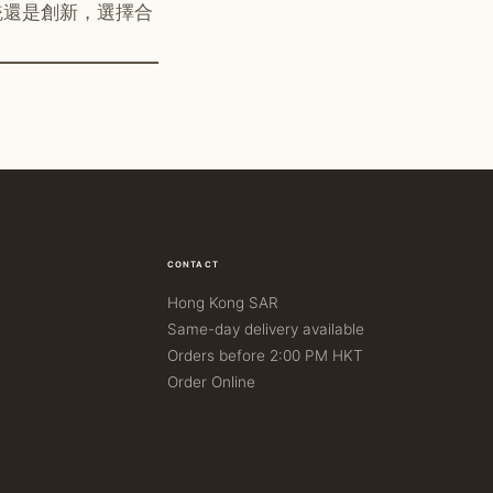
統還是創新，選擇合
CONTACT
Hong Kong SAR
Same-day delivery available
Orders before 2:00 PM HKT
Order Online