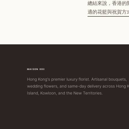
總結來說，香港的
適的花籃與祝賀方
MAISON XXII
Hong Kong's premier luxury florist. Artisanal bouquets,
wedding flowers, and same-day delivery across Hong 
Island, Kowloon, and the New Territories.