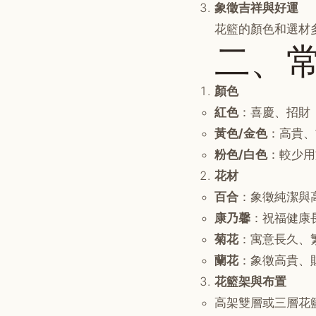
象徵吉祥與好運
花籃的顏色和選材
二、
顏色
紅色
：喜慶、招財
黃色/金色
：高貴、
粉色/白色
：較少用
花材
百合
：象徵純潔與
康乃馨
：祝福健康
菊花
：寓意長久、
蘭花
：象徵高貴、
花籃架與布置
高架雙層或三層花