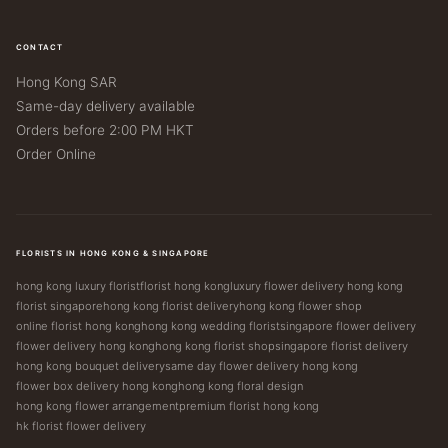
CONTACT
Hong Kong SAR
Same-day delivery available
Orders before 2:00 PM HKT
Order Online
FLORISTS IN HONG KONG & SINGAPORE
hong kong luxury florist
florist hong kong
luxury flower delivery hong kong
florist singapore
hong kong florist delivery
hong kong flower shop
online florist hong kong
hong kong wedding florist
singapore flower delivery
flower delivery hong kong
hong kong florist shop
singapore florist delivery
hong kong bouquet delivery
same day flower delivery hong kong
flower box delivery hong kong
hong kong floral design
hong kong flower arrangement
premium florist hong kong
hk florist flower delivery