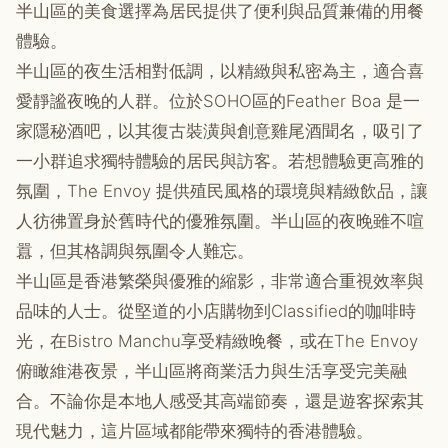
半山區的美食選擇為居民提供了便利與品質兼備的用餐
體驗。
半山區的夜生活相對低調，以精緻與私密為主，適合喜
愛靜謐夜晚的人群。位於SOHO區的Feather Boa 是一
家隱秘酒吧，以其復古裝潢與創意雞尾酒聞名，吸引了
一小群追求獨特體驗的居民與訪客。若想體驗更高雅的
氛圍，The Envoy 提供殖民風格的環境與精緻飲品，讓
人彷彿置身於舊時代的優雅氛圍。半山區的夜晚雖不喧
囂，但其格調與氛圍令人難忘。
半山區是香港繁榮與優雅的縮影，非常適合重視效率與
品味的人士。從堅道的小店購物到Classified的咖啡時
光，在Bistro Manchu享受精緻晚餐，或在The Envoy
俯瞰維港夜景，半山區將商業活力與生活享受完美融
合。不論你是本地人感受其高端節奏，還是遊客探索其
現代魅力，這片區域都能帶來獨特的香港體驗。