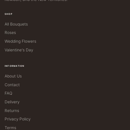
page
SHOP
All Bouquets
Roses
Wedding Flowers
Valentine's Day
INFORMATION
About Us
Contact
FAQ
Delivery
Returns
Privacy Policy
Terms