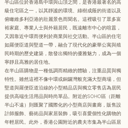
半山區位於香港島中環與山頂之間，是香港最著名的高
級住宅區之一，以其靜謐的環境、綠樹成蔭的街道以及
俯瞰維多利亞港的壯麗景色而聞名。這裡吸引了眾多富
裕家庭、專業人士與外籍居民，既遠離市中心的喧囂，
又因靠近中環而便利於商業與社交活動。半山區的住宅
如羅便臣道與堅道一帶，融合了現代化的豪華公寓與殖
民時期的歷史建築，散發出獨特的優雅魅力，成為一個
寧靜且高雅的居住地。
在半山區購物是一種低調而精緻的體驗，注重品質與獨
特性。雖然這裡不像中環或銅鑼灣般充滿大型商場，但
堅道與羅便臣道沿線的小型精品店與獨立零售店為居民
提供高端生活用品與時尚單品。附近的SOHO區（距離
半山不遠）則匯聚了國際化的小型商店與畫廊，販售設
計師服飾、藝術品與家居裝飾，吸引喜愛個性化購物的
年輕居民。此外，香港公園附近的農夫市集為半山區居