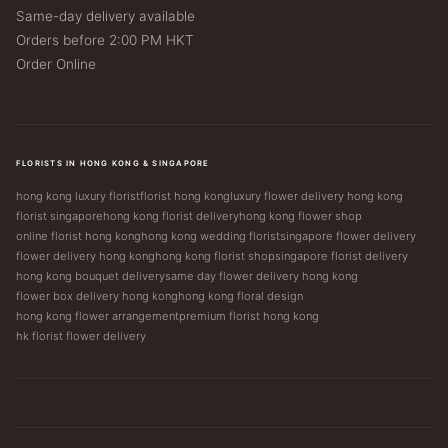
Same-day delivery available
Orders before 2:00 PM HKT
Order Online
FLORISTS IN HONG KONG & SINGAPORE
hong kong luxury florist
florist hong kong
luxury flower delivery hong kong
florist singapore
hong kong florist delivery
hong kong flower shop
online florist hong kong
hong kong wedding florist
singapore flower delivery
flower delivery hong kong
hong kong florist shop
singapore florist delivery
hong kong bouquet delivery
same day flower delivery hong kong
flower box delivery hong kong
hong kong floral design
hong kong flower arrangement
premium florist hong kong
hk florist flower delivery