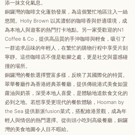
添一抹文化氣息。
銅鑼灣的咖啡文化蓬勃發展，為這個繁忙地區注入一絲
悠閒。Holly Brown 以其濃郁的咖啡香與舒適環境，成
為本地人與遊客的熱門打卡地點。另一家受歡迎的N1
Coffee & Co，提供高品質的手沖咖啡與輕食，吸引了
一群追求品味的年輕人，在繁忙的購物行程中享受片刻
寧靜。這些咖啡店不僅是歇腳之處，更是社交與靈感碰
撞的場所。
銅鑼灣的餐飲選擇豐富多樣，反映了其國際化的特質。
翠華餐廳作為香港經典茶餐廳，提供傳統港式美食如菠
蘿油與奶茶，深受本地人喜愛，是體驗地道飲食文化的
必到之地。若想享受更現代的餐飲體驗，Hooman by
the Sea 提供新派fusion菜式，搭配維港景觀，成為年
輕人與情侶的熱門選擇。從街頭小吃到高級餐廳，銅鑼
灣的美食地圖令人目不暇給。