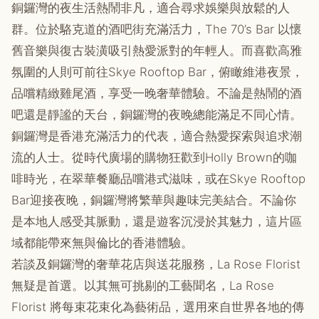
銅鑼灣的夜生活熱鬧非凡，適合尋求娛樂與放鬆的人
群。位於駱克道的酒吧街充滿活力，The 70’s Bar 以懷
舊音樂與復古裝潢吸引熱愛派對的年輕人。而喜歡高雅
氛圍的人則可前往Skye Rooftop Bar，俯瞰維港夜景，
品嚐精緻雞尾酒，享受一晚奢華體驗。不論是熱鬧的酒
吧還是靜謐的天台，銅鑼灣的夜晚總能滿足不同心情。
銅鑼灣是香港充滿活力的代表，適合熱愛探索與追求潮
流的人士。從時代廣場的購物狂歡到Holly Brown的咖
啡時光，在翠華餐廳品嚐港式滋味，或在Skye Rooftop
Bar迎接夜晚，銅鑼灣將繁華與趣味完美結合。不論你
是本地人感受其脈動，還是遊客沉浸於其魅力，這片區
域都能帶來無與倫比的香港體驗。
若談及銅鑼灣的奢華花店與送花服務，La Rose Florist
無疑是首選。以其無可挑剔的工藝聞名，La Rose
Florist 將每束花束化為藝術品，選用來自世界各地的傳