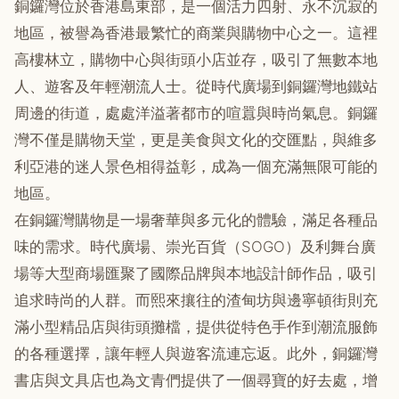
銅鑼灣位於香港島東部，是一個活力四射、永不沉寂的
地區，被譽為香港最繁忙的商業與購物中心之一。這裡
高樓林立，購物中心與街頭小店並存，吸引了無數本地
人、遊客及年輕潮流人士。從時代廣場到銅鑼灣地鐵站
周邊的街道，處處洋溢著都市的喧囂與時尚氣息。銅鑼
灣不僅是購物天堂，更是美食與文化的交匯點，與維多
利亞港的迷人景色相得益彰，成為一個充滿無限可能的
地區。
在銅鑼灣購物是一場奢華與多元化的體驗，滿足各種品
味的需求。時代廣場、崇光百貨（SOGO）及利舞台廣
場等大型商場匯聚了國際品牌與本地設計師作品，吸引
追求時尚的人群。而熙來攘往的渣甸坊與邊寧頓街則充
滿小型精品店與街頭攤檔，提供從特色手作到潮流服飾
的各種選擇，讓年輕人與遊客流連忘返。此外，銅鑼灣
書店與文具店也為文青們提供了一個尋寶的好去處，增