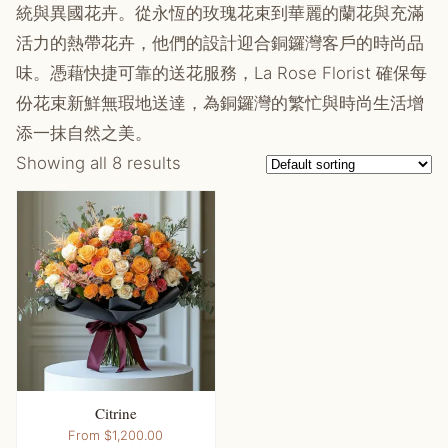
統與異國花卉。從永恆的玫瑰花束到華麗的蘭花與充滿
活力的熱帶花卉，他們的設計迎合銅鑼灣客戶的時尚品
味。憑藉快捷可靠的送花服務，La Rose Florist 確保每
份花束新鮮無瑕地送達，為銅鑼灣的繁忙與時尚生活增
添一抹自然之美。
Showing all 8 results
Citrine
This
From
$
1,200.00