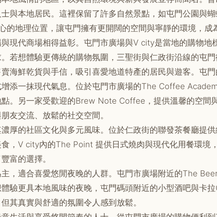
人士與本地居民。這裡保留了許多自然景點，如屯門公園與蝴
市中心的地理位置，讓屯門擁有更開闊的空間與寧靜的環境，成
與現代商場相得益彰。屯門市廣場與V city是當地的購物
求。若想體驗更傳統的購物氛圍，三聖街與仁政街沿線的屯門
售賣海鮮乾貨與手信，吸引喜愛地道特產的居民與遊客。屯門
一抹現代氣息。位於屯門市廣場的The Coffee Acad
另一家受歡迎的Brew Note Coffee，提供溫馨的
與朋友交流、放鬆的社交空間。
其濃厚的社區文化與多元風味。位於仁政街的聯發茶餐廳提供
V city內的The Point 提供日式燒肉與現代化用餐
了豐富的選擇。
，適合喜愛悠閒夜晚的人群。屯門市廣場附近的The Beer
體驗更具本地風味的夜晚，屯門碼頭附近的小型酒吧與卡拉
，但其真實與舒適的氛圍令人感到放鬆。