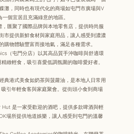
蝶灘，同時也有現代化的商場如屯門市廣場與V
為一個宜居且充滿綠意的地區。
地標，匯聚了國際品牌與本地零售店，提供時尚服
街市提供新鮮食材與家庭用品，讓人感受到濃濃
的購物體驗豐富而接地氣，滿足各種需求。
emics（屯門分店）以其高品質手沖咖啡與舒適環
空間與精緻輕食，吸引喜愛低調氛圍的咖啡愛好者。
經典港式美食如奶茶與菠蘿油，是本地人日常用
環境，吸引年輕食客與家庭聚會。從街頭小食到商場
 Hut 是一家受歡迎的酒吧，提供多款啤酒與輕
OK場所提供地道娛樂，讓人感受到屯門的溫馨