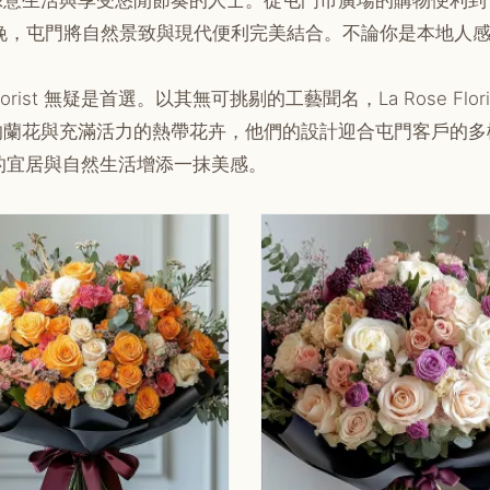
活與享受悠閒節奏的人士。從屯門市廣場的購物便利到The Co
t迎接夜晚，屯門將自然景致與現代便利完美結合。不論你是本地
orist 無疑是首選。以其無可挑剔的工藝聞名，La Rose F
蘭花與充滿活力的熱帶花卉，他們的設計迎合屯門客戶的多樣品
屯門的宜居與自然生活增添一抹美感。