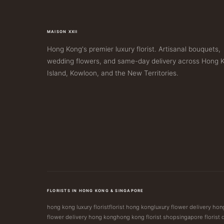
be
chosen
MAISON XXII
on
Hong Kong's premier luxury florist. Artisanal bouquets,
the
wedding flowers, and same-day delivery across Hong 
product
Island, Kowloon, and the New Territories.
page
FLORISTS IN HONG KONG & SINGAPORE
hong kong luxury florist
florist hong kong
luxury flower delivery ho
flower delivery hong kong
hong kong florist shop
singapore florist 