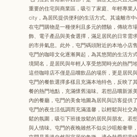
重要的住宅與商業區，吸引了家庭、年輕專業
city，為居民提供便利的生活方式。其遠離
在屯門購物是一種便利且多元的體驗，傳統市場
飾、電子產品與美食選擇，滿足居民的日常需
的市井氣息。此外，屯門碼頭附近的本地小店
屯門的咖啡文化逐漸興起，為其悠閒的生活方式增添
境聞名，是居民與年輕人享受悠閒時光的熱門地點。
這些咖啡店不僅是品嚐飲品的場所，更是居民
屯門的餐飲選擇多樣且充滿本地特色，反映了
餐的熱門地點，充滿懷舊滋味。若想品嚐新派美食，
內的餐廳，屯門的美食地圖為居民與訪客提供
屯門的夜生活低調而充滿溫馨，以輕鬆與社交為主
鬆的氛圍，吸引下班後放鬆的居民與朋友。若想
與人情味。屯門的夜晚雖然不似尖沙咀般奢華