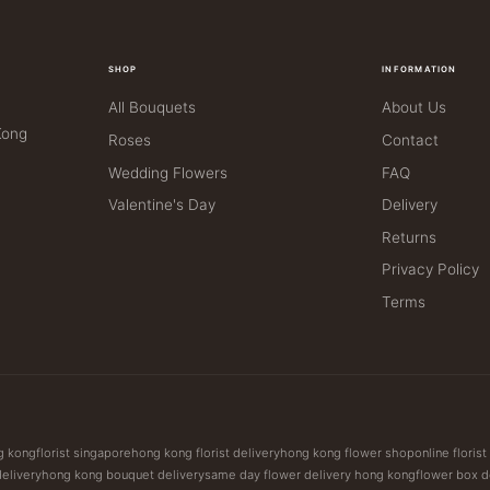
SHOP
INFORMATION
All Bouquets
About Us
Kong
Roses
Contact
Wedding Flowers
FAQ
Valentine's Day
Delivery
Returns
Privacy Policy
Terms
ng kong
florist singapore
hong kong florist delivery
hong kong flower shop
online floris
delivery
hong kong bouquet delivery
same day flower delivery hong kong
flower box d