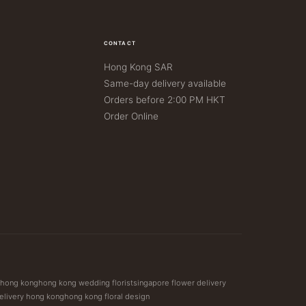
CONTACT
Hong Kong SAR
Same-day delivery available
Orders before 2:00 PM HKT
Order Online
t hong kong
hong kong wedding florist
singapore flower delivery
elivery hong kong
hong kong floral design