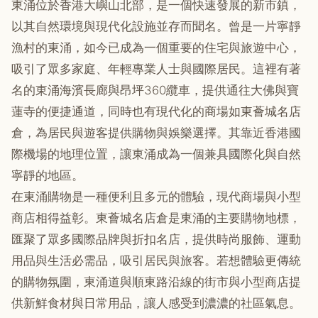
東涌位於香港大嶼山北部，是一個快速發展的新市鎮，
以其自然環境與現代化設施並存而聞名。曾是一片寧靜
漁村的東涌，如今已成為一個重要的住宅與旅遊中心，
吸引了眾多家庭、年輕專業人士與國際居民。這裡有著
名的東涌海濱長廊與昂坪360纜車，提供通往大佛與寶
蓮寺的便捷通道，同時也有現代化的商場如東薈城名店
倉，為居民與遊客提供購物與娛樂選擇。其靠近香港國
際機場的地理位置，讓東涌成為一個兼具國際化與自然
寧靜的地區。
在東涌購物是一種便利且多元的體驗，現代商場與小型
商店相得益彰。東薈城名店倉是東涌的主要購物地標，
匯聚了眾多國際品牌與折扣名店，提供時尚服飾、運動
用品與生活必需品，吸引居民與旅客。若想體驗更傳統
的購物氛圍，東涌道與順東路沿線的街市與小型商店提
供新鮮食材與日常用品，讓人感受到濃濃的社區氣息。