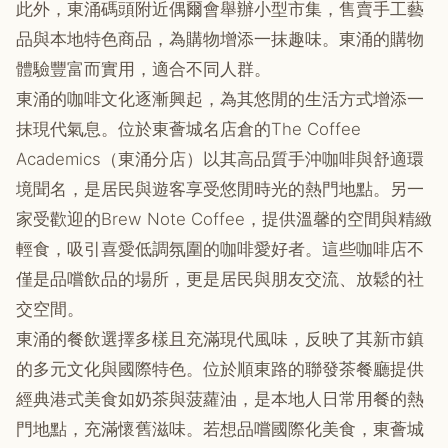
此外，東涌碼頭附近偶爾會舉辦小型市集，售賣手工藝
品與本地特色商品，為購物增添一抹趣味。東涌的購物
體驗豐富而實用，適合不同人群。
東涌的咖啡文化逐漸興起，為其悠閒的生活方式增添一
抹現代氣息。位於東薈城名店倉的The Coffee
Academics（東涌分店）以其高品質手沖咖啡與舒適環
境聞名，是居民與遊客享受悠閒時光的熱門地點。另一
家受歡迎的Brew Note Coffee，提供溫馨的空間與精緻
輕食，吸引喜愛低調氛圍的咖啡愛好者。這些咖啡店不
僅是品嚐飲品的場所，更是居民與朋友交流、放鬆的社
交空間。
東涌的餐飲選擇多樣且充滿現代風味，反映了其新市鎮
的多元文化與國際特色。位於順東路的聯發茶餐廳提供
經典港式美食如奶茶與菠蘿油，是本地人日常用餐的熱
門地點，充滿懷舊滋味。若想品嚐國際化美食，東薈城