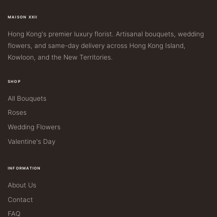
chosen
on
MAISON XXII
the
Hong Kong's premier luxury florist. Artisanal bouquets, wedding
flowers, and same-day delivery across Hong Kong Island,
product
Kowloon, and the New Territories.
page
SHOP
All Bouquets
Roses
Wedding Flowers
Valentine's Day
INFORMATION
About Us
Contact
FAQ