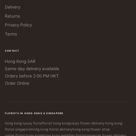
Delivery
Returns
Privacy Policy
Terms
CONTACT
Hong Kong SAR
Same-day delivery available
Orders before 2:00 PM HKT
Order Online
FLORISTS IN HONG KONG & SINGAPORE
hong kong luxury florist
florist hong kong
luxury flower delivery hong kong
florist singapore
hong kong florist delivery
hong kong flower shop
online florist hong kong
hong kong wedding florist
singapore flower delivery