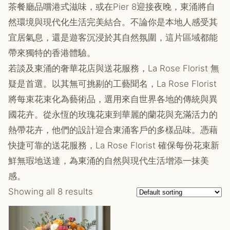
茶餐廳品嚐港式滋味，或在Pier 8迎接夜晚，東涌將自
然環境與現代化生活完美結合。不論你是本地人感受其
宜居氣息，還是遊客沉浸於其自然氛圍，這片區域都能
帶來獨特的香港體驗。
若談及東涌的奢華花店與送花服務，La Rose Florist 無
疑是首選。以其無可挑剔的工藝聞名，La Rose Florist
將每束花束化為藝術品，選用來自世界各地的傳統與異
國花卉。從永恆的玫瑰花束到華麗的蘭花與充滿活力的
熱帶花卉，他們的設計迎合東涌客戶的多樣品味。憑藉
快捷可靠的送花服務，La Rose Florist 確保每份花束新
鮮無瑕地送達，為東涌的自然與現代生活增添一抹美
感。
Showing all 8 results